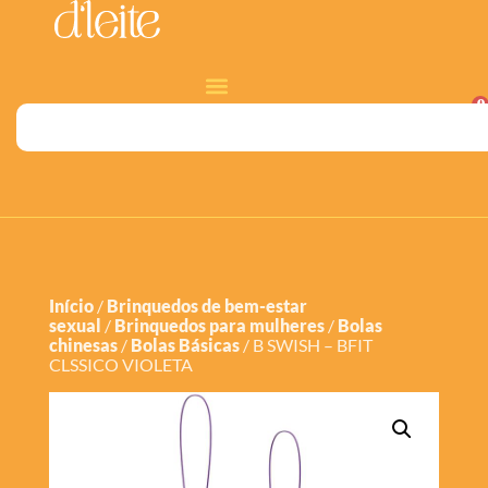
0
Início
/
Brinquedos de bem-estar
sexual
/
Brinquedos para mulheres
/
Bolas
chinesas
/
Bolas Básicas
/ B SWISH – BFIT
CLSSICO VIOLETA