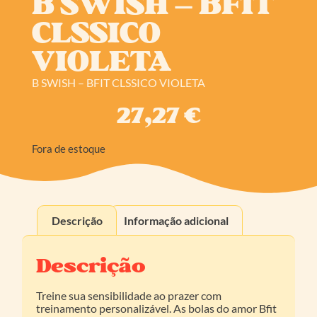
B SWISH – BFIT
CLSSICO
VIOLETA
B SWISH – BFIT CLSSICO VIOLETA
27,27
€
Fora de estoque
Descrição
Informação adicional
Descrição
Treine sua sensibilidade ao prazer com
treinamento personalizável. As bolas do amor Bfit