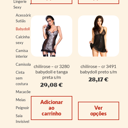
Lingerie
Sexy
Acessórios
Sutiãs
Babydoll
Calcinha
sexy
Camisa
interior
Camisolas
chilirose – cr 3280
chilirose – cr 3491
babydoll e tanga
babydoll preto s/m
Cinta
preta s/m
28,17
€
sem
29,08
€
costura
Macacões
Meias
Adicionar
ao
Ver
Peignoir
carrinho
opções
Saia
Invisível