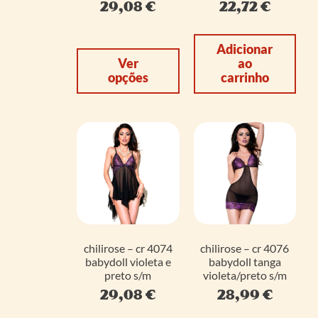
29,08
€
22,72
€
Adicionar
Ver
ao
opções
carrinho
chilirose – cr 4074
chilirose – cr 4076
babydoll violeta e
babydoll tanga
preto s/m
violeta/preto s/m
29,08
€
28,99
€