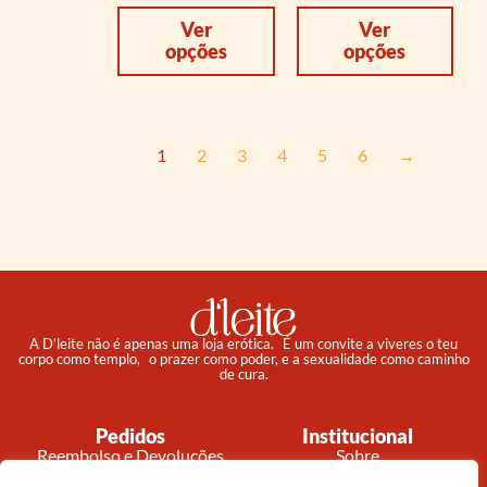
Ver
Ver
opções
opções
1
2
3
4
5
6
→
A D’leite não é apenas uma loja erótica. É um convite a viveres o teu
corpo como templo, o prazer como poder, e a sexualidade como caminho
de cura.
Pedidos
Institucional
Reembolso e Devoluções
Sobre
Termos e Condições
Política de Privacidade