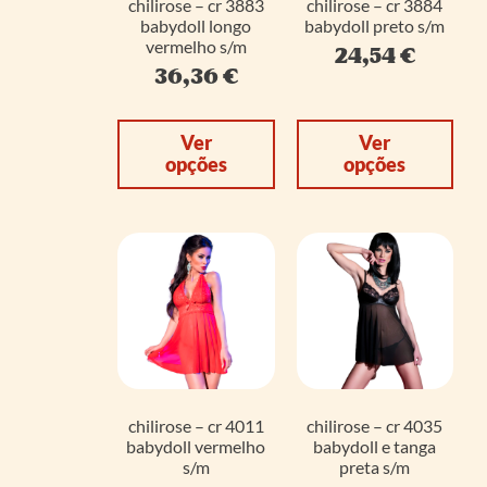
chilirose – cr 3883
chilirose – cr 3884
babydoll longo
babydoll preto s/m
vermelho s/m
24,54
€
36,36
€
Ver
Ver
opções
opções
chilirose – cr 4011
chilirose – cr 4035
babydoll vermelho
babydoll e tanga
s/m
preta s/m