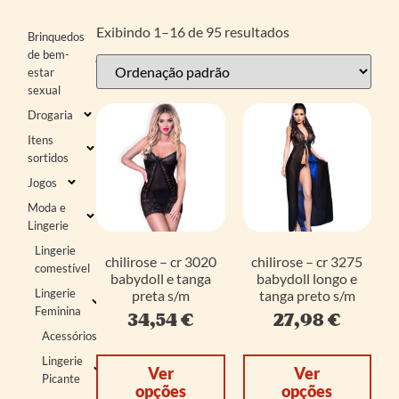
Exibindo 1–16 de 95 resultados
Brinquedos
de bem-
estar
sexual
Drogaria
Itens
sortidos
Jogos
Moda e
Lingerie
Lingerie
chilirose – cr 3020
chilirose – cr 3275
comestível
babydoll e tanga
babydoll longo e
Lingerie
preta s/m
tanga preto s/m
Feminina
34,54
€
27,98
€
Acessórios
Lingerie
Ver
Ver
Picante
opções
opções