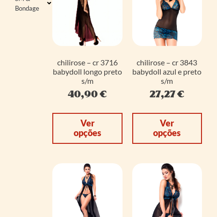
Bondage
chilirose – cr 3716
chilirose – cr 3843
babydoll longo preto
babydoll azul e preto
s/m
s/m
40,90
€
27,27
€
Ver
Ver
opções
opções