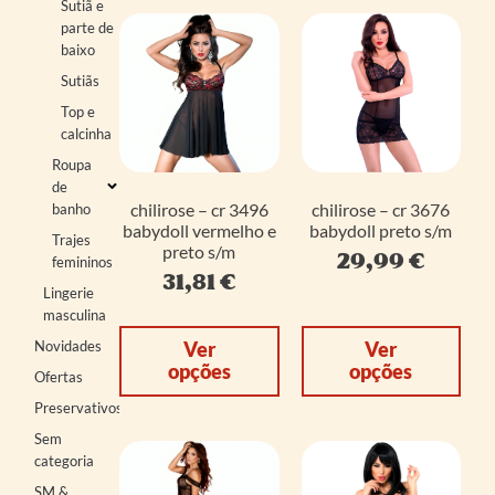
Sutiã e
parte de
baixo
Sutiãs
Top e
calcinha
Roupa
de
chilirose – cr 3496
chilirose – cr 3676
banho
babydoll vermelho e
babydoll preto s/m
Trajes
preto s/m
29,99
€
femininos
31,81
€
Lingerie
masculina
Novidades
Ver
Ver
opções
opções
Ofertas
Preservativos
Sem
categoria
SM &