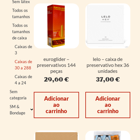
Sem látex
Todos os
tamanhos
Todos os
tamanhos
de caixa
Caixas de
3
euroglider –
lelo – caixa de
Caixas de
preservativos 144
preservativo hex 36
30 a 288
peças
unidades
Caixas de
29,60
€
37,00
€
4 a 24
Sem
Adicionar
Adicionar
categoria
ao
ao
SM &
carrinho
carrinho
Bondage