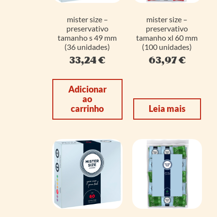
mister size –
mister size –
preservativo
preservativo
tamanho s 49 mm
tamanho xl 60 mm
(36 unidades)
(100 unidades)
33,24
€
63,97
€
Adicionar
ao
carrinho
Leia mais