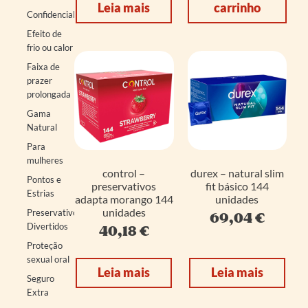
Leia mais
carrinho
Confidencial
Efeito de
frio ou calor
Faixa de
prazer
prolongada
Gama
Natural
Para
mulheres
control –
durex – natural slim
Pontos e
preservativos
fit básico 144
Estrias
adapta morango 144
unidades
unidades
Preservativos
69,04
€
Divertidos
40,18
€
Proteção
sexual oral
Leia mais
Leia mais
Seguro
Extra