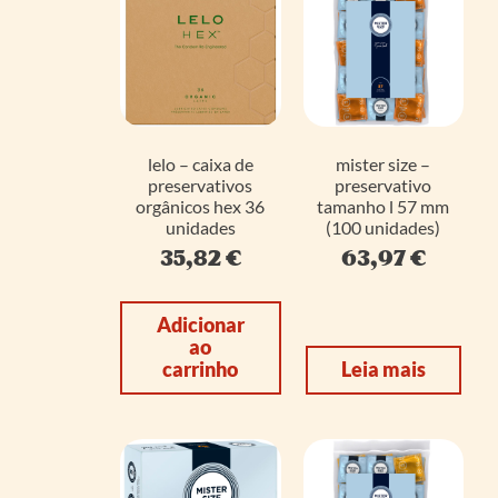
lelo – caixa de
mister size –
preservativos
preservativo
orgânicos hex 36
tamanho l 57 mm
unidades
(100 unidades)
35,82
€
63,97
€
Adicionar
ao
carrinho
Leia mais