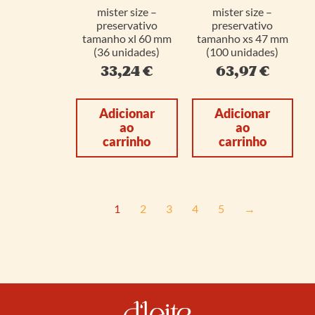
mister size –
mister size –
preservativo
preservativo
tamanho xl 60 mm
tamanho xs 47 mm
(36 unidades)
(100 unidades)
33,24
€
63,97
€
Adicionar
Adicionar
ao
ao
carrinho
carrinho
1
2
3
4
5
→