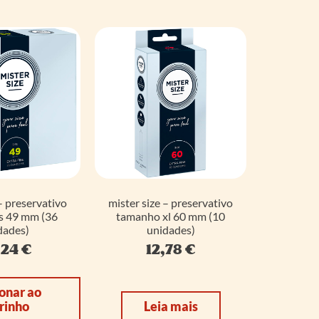
– preservativo
mister size – preservativo
s 49 mm (36
tamanho xl 60 mm (10
dades)
unidades)
,24
€
12,78
€
onar ao
rinho
Leia mais