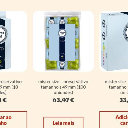
preservativo
mister size – preservativo
mister size 
49 mm (10
tamanho s 49 mm (100
tamanho 
es)
unidades)
uni
8
€
63,97
€
33
ar ao
Adici
nho
Leia mais
car