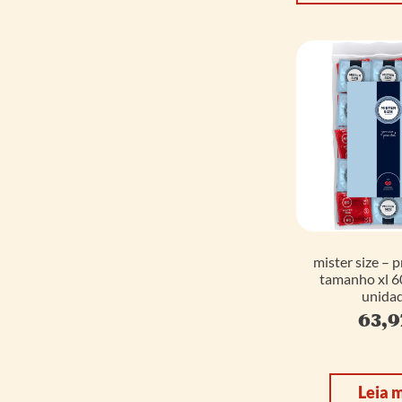
mister size – 
tamanho xl 
unidad
63,
Leia 