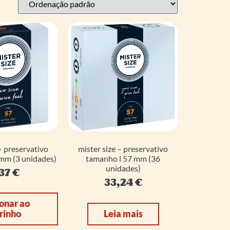
– preservativo
mister size – preservativo
mm (3 unidades)
tamanho l 57 mm (36
unidades)
37
€
33,24
€
onar ao
rinho
Leia mais