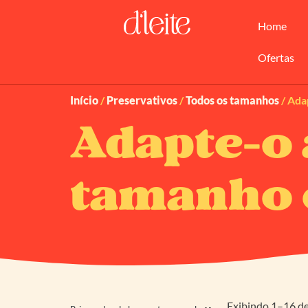
Home
Ofertas
Início
/
Preservativos
/
Todos os tamanhos
/ Ada
Adapte-o 
tamanho 
Exibindo 1–16 de