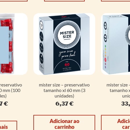
preservativo
mister size – preservativo
mister size 
60 mm (100
tamanho xl 60 mm (3
tamanho x
es)
unidades)
uni
97
€
6,37
€
33
Adicionar ao
Adici
mais
carrinho
car