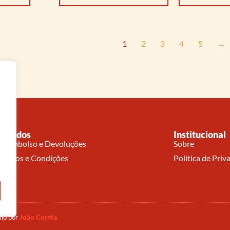
1
2
3
4
5
→
Pedidos
Institucional
Reembolso e Devoluções
Sobre
Termos e Condições
Política de Priv
nho por
João Corrêa