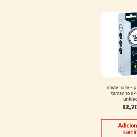
mister size – 
tamanho s 
unidad
12,7
Adicion
carri