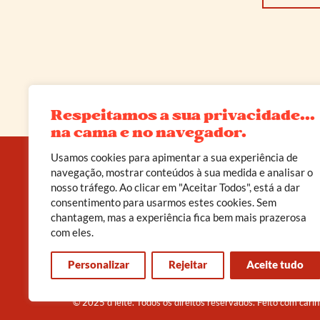
Respeitamos a sua privacidade...
na cama e no navegador.
Usamos cookies para apimentar a sua experiência de
navegação, mostrar conteúdos à sua medida e analisar o
nosso tráfego. Ao clicar em "Aceitar Todos", está a dar
A D’leite não é apenas uma loja erótica. É um
consentimento para usarmos estes cookies. Sem
convite a viveres o teu corpo como templo, o
chantagem, mas a experiência fica bem mais prazerosa
prazer como poder, e a sexualidade como caminho
de cura.
com eles.
Personalizar
Rejeitar
Aceite tudo
© 2025 d’leite. Todos os direitos reservados. Feito com cari