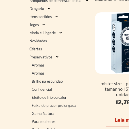
Brinquedos de bem-estar sexual
Drogaria
Itens sortidos
Jogos
Moda e Lingerie
Novidades
Ofertas
Preservativos
Aromas
Aromas
Brilho na escuridão
mister size – 
tamanho l 5
Confidencial
unidad
Efeito de frio ou calor
12,7
Faixa de prazer prolongada
Gama Natural
Leia 
Para mulheres