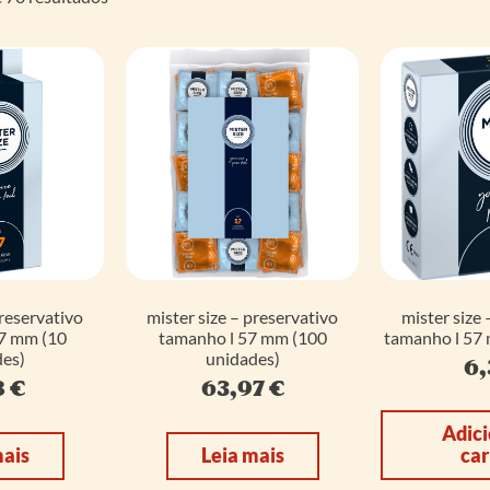
preservativo
mister size – preservativo
mister size 
7 mm (10
tamanho l 57 mm (100
tamanho l 57 
es)
unidades)
6,
8
€
63,97
€
Adici
mais
Leia mais
car