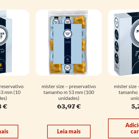
preservativo
mister size – preservativo
mister size 
53 mm (10
tamanho m 53 mm (100
tamanho 
es)
unidades)
uni
8
€
63,97
€
5,
Adici
mais
Leia mais
car