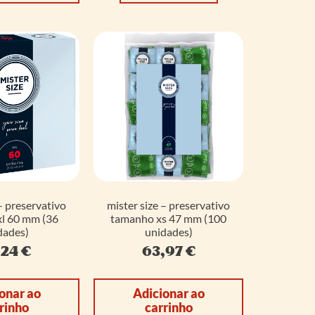
– preservativo
mister size – preservativo
l 60 mm (36
tamanho xs 47 mm (100
dades)
unidades)
,24
€
63,97
€
onar ao
Adicionar ao
rinho
carrinho