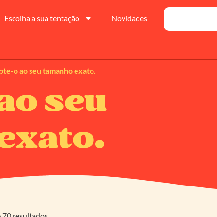
Escolha a sua tentação
Novidades
pte-o ao seu tamanho exato.
ao seu
exato.
 70 resultados