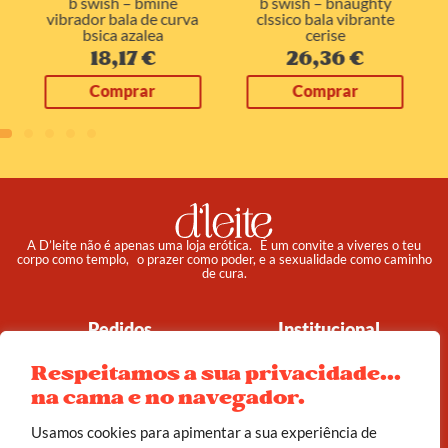
b swish – bmine
b swish – bnaughty
vibrador bala de curva
clssico bala vibrante
bsica azalea
cerise
18,17
€
26,36
€
Comprar
Comprar
A D’leite não é apenas uma loja erótica. É um convite a viveres o teu
corpo como templo, o prazer como poder, e a sexualidade como caminho
de cura.
Pedidos
Institucional
Reembolso e Devoluções
Sobre
Respeitamos a sua privacidade...
Termos e Condições
Política de Privacidade
na cama e no navegador.
Usamos cookies para apimentar a sua experiência de