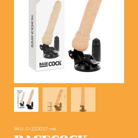
SKU: D-223017-var