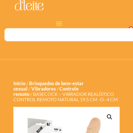
0
Início
/
Brinquedos de bem-estar
sexual
/
Vibradores
/
Controle
remoto
/ BASECOCK – VIBRADOR REALÍSTICO
CONTROL REMOTO NATURAL 19.5 CM -O- 4 CM