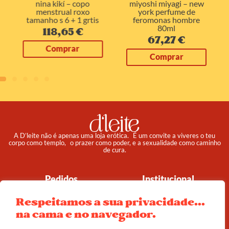
nina kikí – copo
miyoshi miyagi – new
menstrual roxo
york perfume de
tamanho s 6 + 1 grtis
feromonas hombre
80ml
118,65
€
67,27
€
Comprar
Comprar
A D’leite não é apenas uma loja erótica. É um convite a viveres o teu
corpo como templo, o prazer como poder, e a sexualidade como caminho
de cura.
Pedidos
Institucional
Reembolso e Devoluções
Sobre
Respeitamos a sua privacidade...
Termos e Condições
Política de Privacidade
na cama e no navegador.