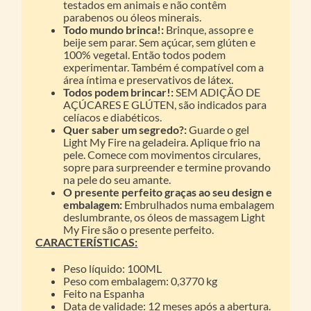
testados em animais e não contêm
parabenos ou óleos minerais.
Todo mundo brinca!:
Brinque, assopre e
beije sem parar. Sem açúcar, sem glúten e
100% vegetal. Então todos podem
experimentar. Também é compatível com a
área íntima e preservativos de látex.
Todos podem brincar!:
SEM ADIÇÃO DE
AÇÚCARES E GLÚTEN, são indicados para
celíacos e diabéticos.
Quer saber um segredo?:
Guarde o gel
Light My Fire na geladeira. Aplique frio na
pele. Comece com movimentos circulares,
sopre para surpreender e termine provando
na pele do seu amante.
O presente perfeito graças ao seu design e
embalagem:
Embrulhados numa embalagem
deslumbrante, os óleos de massagem Light
My Fire são o presente perfeito.
CARACTERÍSTICAS:
Peso líquido: 100ML
Peso com embalagem: 0,3770 kg
Feito na Espanha
Data de validade: 12 meses após a abertura.