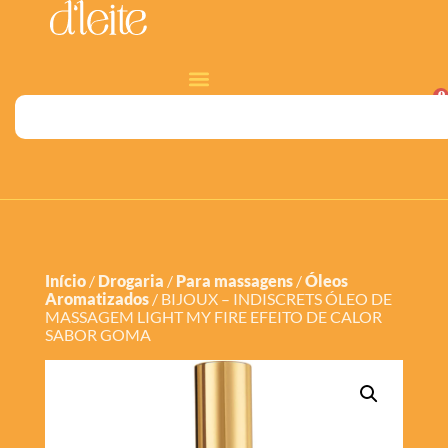
0
Início
/
Drogaria
/
Para massagens
/
Óleos
Aromatizados
/ BIJOUX – INDISCRETS ÓLEO DE
MASSAGEM LIGHT MY FIRE EFEITO DE CALOR
SABOR GOMA