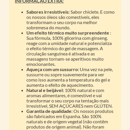
INFORMAÇÃO EXTRA:
Sabores irresistíveis:
Sabor chiclete. E como
os nossos óleos são comestíveis, eles
transformam o seu corpo na melhor
sobremesa do mundo.
Um efeito térmico muito surpreendente
:
Sua fórmula, 100% glicerina com ginseng,
reage com a umidade natural e potencializa
o efeito térmico do gel de massagem. A
circulação sanguínea é ativada e as
massagens tornam-se aperitivos muito
emocionantes.
Aqueça com um sussurro:
Uma vez na pele,
sussurre ou sopre suavemente para ver
como isso aumenta a temperatura do gel e
aumenta o efeito de aquecimento.
Natural e beijável:
100% natural e com
aromas alimentares, é comestível e vai
transformar o seu corpo na tentação mais
irresistível, SEM AÇÚCARES nem GLÚTEN.
Garantia de qualidade:
Os nossos produtos
são fabricados em Espanha. São 100%
naturais e de origem vegetal (não contêm
produtos de origem animal). Não foram