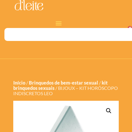
0
Início
/
Brinquedos de bem-estar sexual
/
kit
brinquedos sexuais
/ BIJOUX – KIT HORÓSCOPO
INDISCRETOS LEO