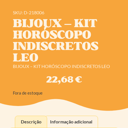
SKU: D-218006
BIJOUX – KIT
HORÓSCOPO
INDISCRETOS
LEO
BIJOUX – KIT HORÓSCOPO INDISCRETOS LEO
22,68
€
Fora de estoque
Descrição
Informação adicional