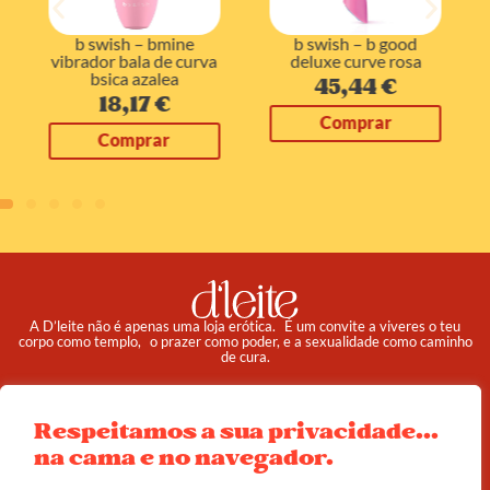
b swish – bmine
b swish – b good
vibrador bala de curva
deluxe curve rosa
bsica azalea
45,44
€
18,17
€
Comprar
Comprar
A D’leite não é apenas uma loja erótica. É um convite a viveres o teu
corpo como templo, o prazer como poder, e a sexualidade como caminho
de cura.
Pedidos
Institucional
Respeitamos a sua privacidade...
Reembolso e Devoluções
Sobre
na cama e no navegador.
Termos e Condições
Política de Privacidade