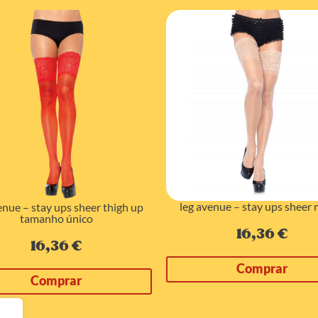
leg avenue – stay ups sheer
enue – stay ups sheer thigh up
tamanho único
16,36
€
16,36
€
Comprar
Comprar