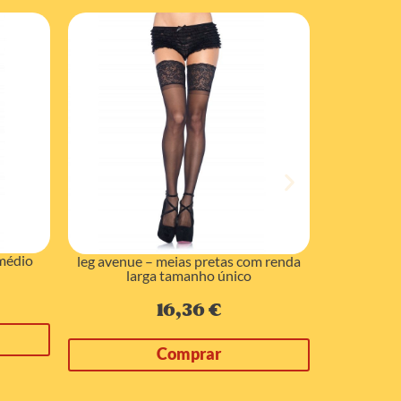
 médio
leg avenue – meias pretas com renda
leg 
larga tamanho único
16,36
€
Comprar