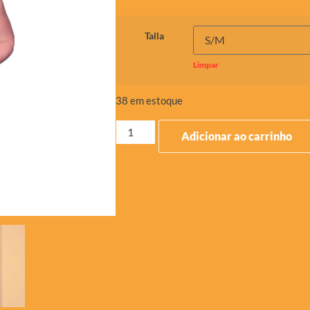
Talla
Limpar
38 em estoque
Adicionar ao carrinho