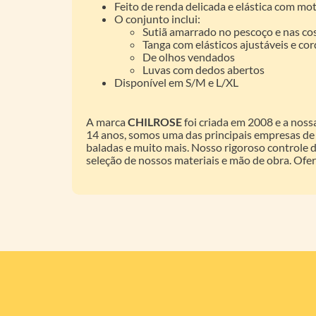
Feito de renda delicada e elástica com mot
O conjunto inclui:
Sutiã amarrado no pescoço e nas co
Tanga com elásticos ajustáveis e co
De olhos vendados
Luvas com dedos abertos
Disponível em S/M e L/XL
A marca
CHILROSE
foi criada em 2008 e a noss
14 anos, somos uma das principais empresas de l
baladas e muito mais. Nosso rigoroso controle d
seleção de nossos materiais e mão de obra. Of