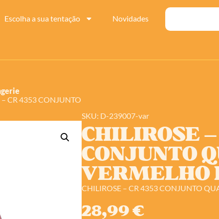
Escolha a sua tentação
Novidades
ngerie
E – CR 4353 CONJUNTO
SKU: D-239007-var
CHILIROSE –
CONJUNTO Q
VERMELHO E
CHILIROSE – CR 4353 CONJUNTO QU
28,99
€