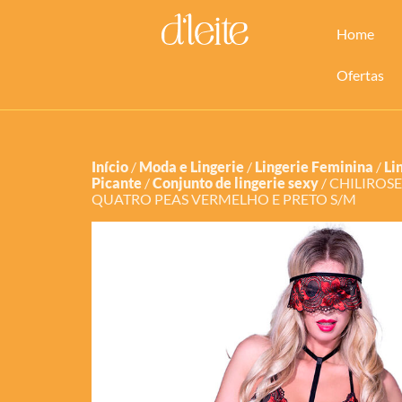
Home
Ofertas
Início
/
Moda e Lingerie
/
Lingerie Feminina
/
Li
Picante
/
Conjunto de lingerie sexy
/ CHILIROS
QUATRO PEAS VERMELHO E PRETO S/M