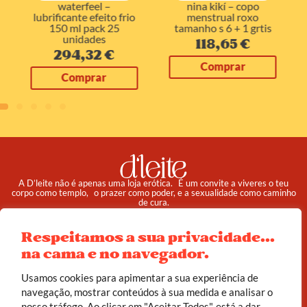
nina kikí – copo
waterfeel –
menstrual roxo
lubrificante efeito frio
tamanho s 6 + 1 grtis
150 ml pack 25
unidades
118,65
€
294,32
€
Comprar
Comprar
A D’leite não é apenas uma loja erótica. É um convite a viveres o teu
corpo como templo, o prazer como poder, e a sexualidade como caminho
de cura.
Respeitamos a sua privacidade...
Pedidos
Institucional
na cama e no navegador.
Reembolso e Devoluções
Sobre
Termos e Condições
Política de Privacidade
Usamos cookies para apimentar a sua experiência de
navegação, mostrar conteúdos à sua medida e analisar o
nosso tráfego. Ao clicar em "Aceitar Todos", está a dar