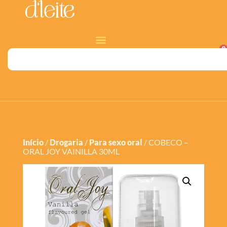
0
Início
/
Drogaria
/
Para sexo oral
/ COBECO –
ORAL JOY VAINILLA 30ML