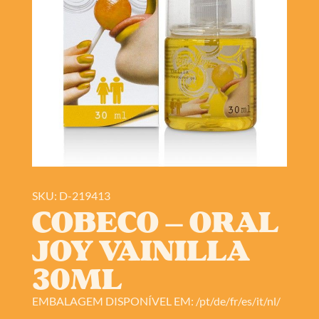
SKU: D-219413
COBECO – ORAL
JOY VAINILLA
30ML
EMBALAGEM DISPONÍVEL EM: /pt/de/fr/es/it/nl/