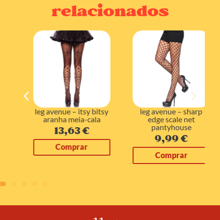
relacionados
leg avenue – itsy bitsy
leg avenue – sharp
aranha meia-cala
edge scale net
pantyhouse
13,63
€
9,99
€
Comprar
Comprar