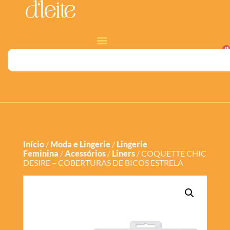
0
Início
/
Moda e Lingerie
/
Lingerie
Feminina
/
Acessórios
/
Liners
/ COQUETTE CHIC
DESIRE – COBERTURAS DE BICOS ESTRELA