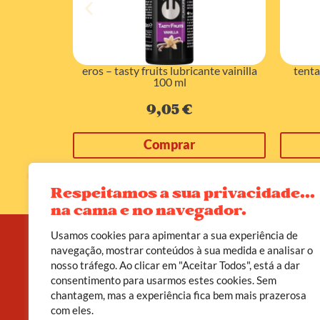
resa 50 ml
eros – tasty fruits lubricante vainilla
tenta
100 ml
9,05
€
Comprar
Respeitamos a sua privacidade...
na cama e no navegador.
Usamos cookies para apimentar a sua experiência de
navegação, mostrar conteúdos à sua medida e analisar o
nosso tráfego. Ao clicar em "Aceitar Todos", está a dar
A D’leite não é apenas uma loja erótica. É um
consentimento para usarmos estes cookies. Sem
convite a viveres o teu corpo como templo, o
chantagem, mas a experiência fica bem mais prazerosa
prazer como poder, e a sexualidade como caminho
de cura.
com eles.