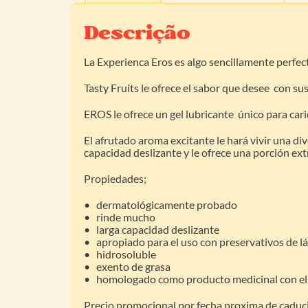
Descrição
La Experienca Eros es algo sencillamente perfec
Tasty Fruits le ofrece el sabor que desee con sus
EROS le ofrece un gel lubricante único para caric
El afrutado aroma excitante le hará vivir una di
capacidad deslizante y le ofrece una porción ext
Propiedades;
• dermatológicamente probado
• rinde mucho
• larga capacidad deslizante
• apropiado para el uso con preservativos de l
• hidrosoluble
• exento de grasa
• homologado como producto medicinal con el 
Precio promocional por fecha proxima de cadu