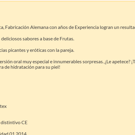
ta, Fabricación Alemana con años de Experiencia logran un resulta
 deliciosos sabores a base de Frutas.
ias picantes y eróticas con la pareja.
versión oral muy especial e innumerables sorpresas. ¿Le apetece? ¡
ra de hidratación para su piel!
átex
distintivo CE
cidad 01.2014