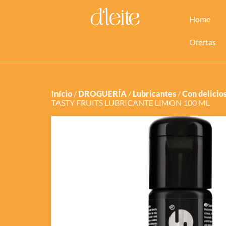
Home
Ofertas
Início
/
DROGUERÍA
/
Lubricantes
/
Con delicio
TASTY FRUITS LUBRICANTE LIMON 100 ML