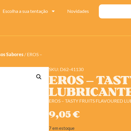
Escolha a sua tentação
Novidades
sos Sabores
/ EROS –
SKU: D62-41130
EROS – TAST
LUBRICANTE
EROS – TASTY FRUITS FLAVOURED L
9,05
€
7 em estoque