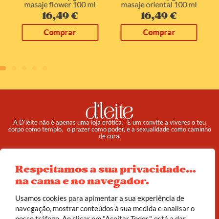
masaje flower 100 ml
masaje oriental 100 ml
16,49
€
16,49
€
Comprar
Comprar
A D’leite não é apenas uma loja erótica. É um convite a viveres o teu
corpo como templo, o prazer como poder, e a sexualidade como caminho
de cura.
Pedidos
Institucional
Respeitamos a sua privacidade...
Reembolso e Devoluções
Sobre
na cama e no navegador.
Termos e Condições
Política de Privacidade
Usamos cookies para apimentar a sua experiência de
navegação, mostrar conteúdos à sua medida e analisar o
nosso tráfego. Ao clicar em "Aceitar Todos", está a dar