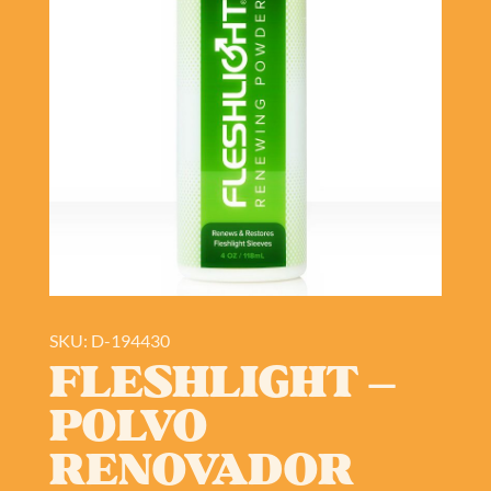
SKU: D-194430
FLESHLIGHT –
POLVO
RENOVADOR