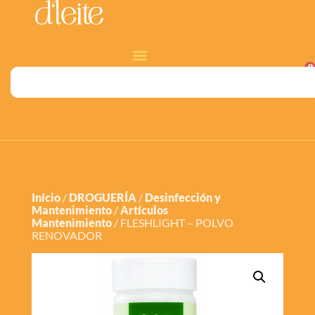
0
Início
/
DROGUERÍA
/
Desinfección y
Mantenimiento
/
Artículos
Mantenimiento
/ FLESHLIGHT – POLVO
RENOVADOR