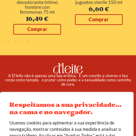
desodorante íntimo
juguetes sterile 150 ml
hombre con
6,60
€
feromonas 75 ml
16,49
€
Comprar
Comprar
A D’leite não é apenas uma loja erótica. É um convite a viveres o teu
corpo como templo, o prazer como poder, e a sexualidade como caminho
de cura.
Pedidos
Institucional
Respeitamos a sua privacidade...
Reembolso e Devoluções
Sobre
na cama e no navegador.
Termos e Condições
Política de Privacidade
Usamos cookies para apimentar a sua experiência de
navegação, mostrar conteúdos à sua medida e analisar o
nosso tráfego. Ao clicar em "Aceitar Todos", está a dar