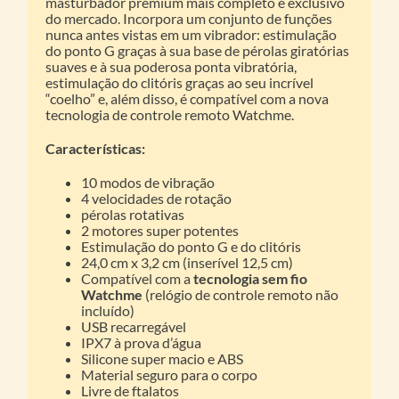
masturbador premium mais completo e exclusivo
do mercado. Incorpora um conjunto de funções
nunca antes vistas em um vibrador: estimulação
do ponto G graças à sua base de pérolas giratórias
suaves e à sua poderosa ponta vibratória,
estimulação do clitóris graças ao seu incrível
“coelho” e, além disso, é compatível com a nova
tecnologia de controle remoto Watchme.
Características:
10 modos de vibração
4 velocidades de rotação
pérolas rotativas
2 motores super potentes
Estimulação do ponto G e do clitóris
24,0 cm x 3,2 cm (inserível 12,5 cm)
Compatível com a
tecnologia sem fio
Watchme
(relógio de controle remoto não
incluído)
USB recarregável
IPX7 à prova d’água
Silicone super macio e ABS
Material seguro para o corpo
Livre de ftalatos