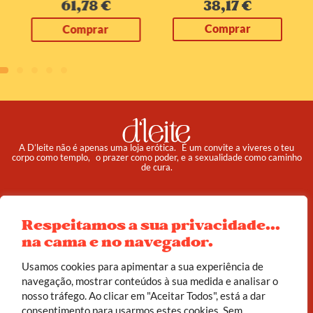
38,17
€
61,78
€
Comprar
Comprar
A D’leite não é apenas uma loja erótica. É um convite a viveres o teu
corpo como templo, o prazer como poder, e a sexualidade como caminho
de cura.
Pedidos
Institucional
Reembolso e Devoluções
Sobre
Respeitamos a sua privacidade...
na cama e no navegador.
Termos e Condições
Política de Privacidade
Usamos cookies para apimentar a sua experiência de
navegação, mostrar conteúdos à sua medida e analisar o
© 2025 d’leite. Todos os direitos reservados.
nosso tráfego. Ao clicar em "Aceitar Todos", está a dar
Feito com carinho por
João Corrêa
consentimento para usarmos estes cookies. Sem