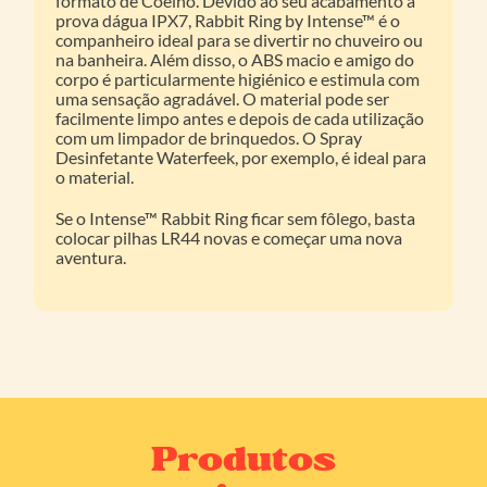
formato de Coelho. Devido ao seu acabamento à
prova dágua IPX7, Rabbit Ring by Intense™ é o
companheiro ideal para se divertir no chuveiro ou
na banheira. Além disso, o ABS macio e amigo do
corpo é particularmente higiénico e estimula com
uma sensação agradável. O material pode ser
facilmente limpo antes e depois de cada utilização
com um limpador de brinquedos. O Spray
Desinfetante Waterfeek, por exemplo, é ideal para
o material.
Se o Intense™ Rabbit Ring ficar sem fôlego, basta
colocar pilhas LR44 novas e começar uma nova
aventura.
Produtos