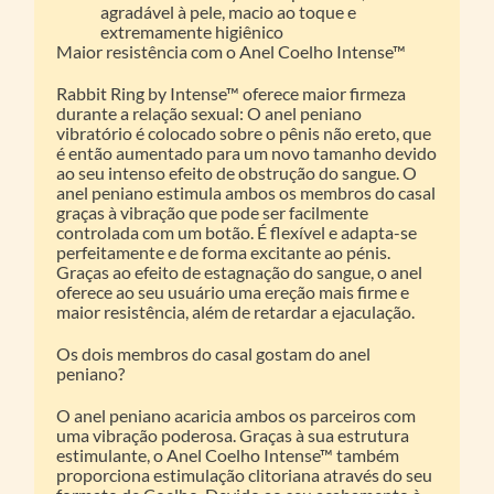
agradável à pele, macio ao toque e
extremamente higiênico
Maior resistência com o Anel Coelho Intense™
Rabbit Ring by Intense™ oferece maior firmeza
durante a relação sexual: O anel peniano
vibratório é colocado sobre o pênis não ereto, que
é então aumentado para um novo tamanho devido
ao seu intenso efeito de obstrução do sangue. O
anel peniano estimula ambos os membros do casal
graças à vibração que pode ser facilmente
controlada com um botão. É flexível e adapta-se
perfeitamente e de forma excitante ao pénis.
Graças ao efeito de estagnação do sangue, o anel
oferece ao seu usuário uma ereção mais firme e
maior resistência, além de retardar a ejaculação.
Os dois membros do casal gostam do anel
peniano?
O anel peniano acaricia ambos os parceiros com
uma vibração poderosa. Graças à sua estrutura
estimulante, o Anel Coelho Intense™ também
proporciona estimulação clitoriana através do seu