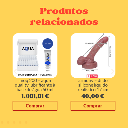
Produtos
relacionados
moq 200 – aqua
armony – dildo
quality lubrificante à
silicone líquido
base de água 50 ml
realístico 17 cm
1.081,81
€
40,00
€
Comprar
Comprar