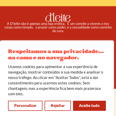
A D’leite não é apenas uma loja erótica. É um convite a viveres o teu
corpo como templo, o prazer como poder, e a sexualidade como caminho
de cura.
Pedidos
Institucional
Respeitamos a sua privacidade...
Reembolso e Devoluções
Sobre
na cama e no navegador.
Termos e Condições
Política de Privacidade
Usamos cookies para apimentar a sua experiência de
navegação, mostrar conteúdos à sua medida e analisar o
© 2025 d’leite. Todos os direitos reservados.
nosso tráfego. Ao clicar em "Aceitar Todos", está a dar
Feito com carinho por
João Corrêa
consentimento para usarmos estes cookies. Sem
chantagem, mas a experiência fica bem mais prazerosa
com eles.
Personalizar
Rejeitar
Aceite tudo