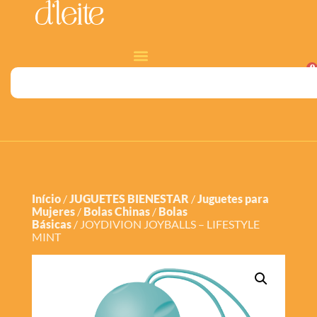
0
Início
/
JUGUETES BIENESTAR
/
Juguetes para
Mujeres
/
Bolas Chinas
/
Bolas
Básicas
/ JOYDIVION JOYBALLS – LIFESTYLE
MINT