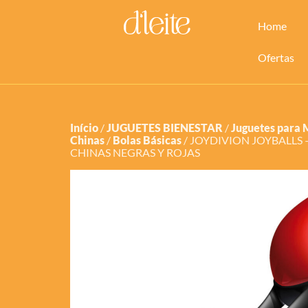
Home
Ofertas
Início
/
JUGUETES BIENESTAR
/
Juguetes para 
Chinas
/
Bolas Básicas
/ JOYDIVION JOYBALLS 
CHINAS NEGRAS Y ROJAS