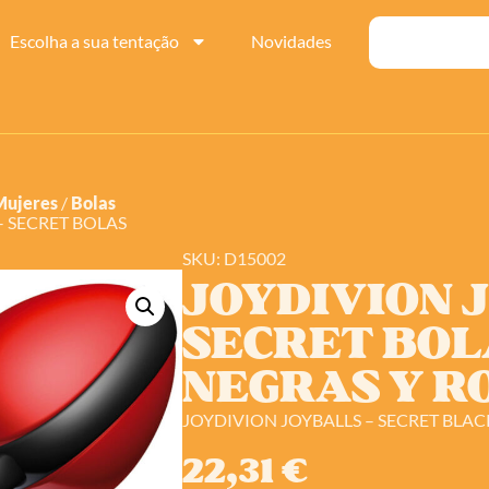
Escolha a sua tentação
Novidades
Mujeres
/
Bolas
– SECRET BOLAS
SKU: D15002
JOYDIVION 
SECRET BOL
NEGRAS Y R
JOYDIVION JOYBALLS – SECRET BLA
22,31
€