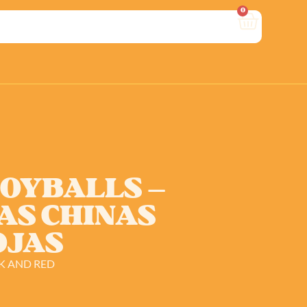
0
JOYBALLS –
AS CHINAS
OJAS
CK AND RED