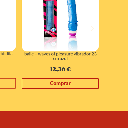
it lila
baile – waves of pleasure vibrador 23
baile – v
cm azul
12,36
€
Comprar