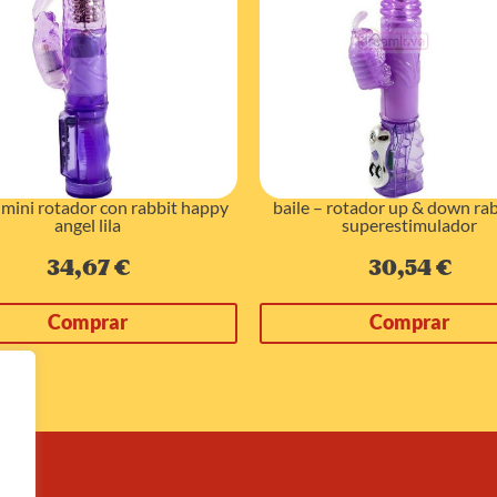
baile – rotador up & down rabb
– mini rotador con rabbit happy
superestimulador
angel lila
30,54
€
34,67
€
Comprar
Comprar