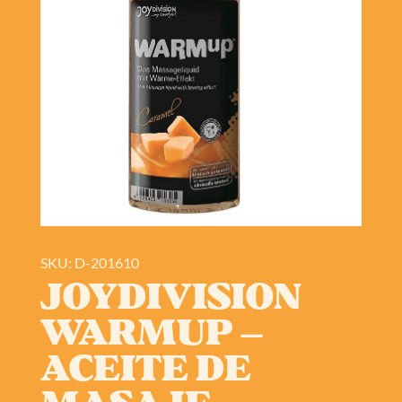
SKU: D-201610
JOYDIVISION
WARMUP –
ACEITE DE