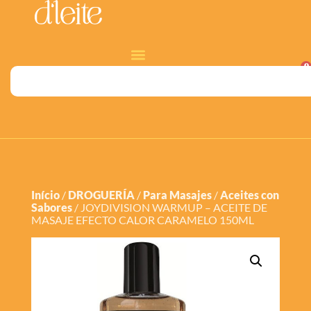
0
Início
/
DROGUERÍA
/
Para Masajes
/
Aceites con
Sabores
/ JOYDIVISION WARMUP – ACEITE DE
MASAJE EFECTO CALOR CARAMELO 150ML