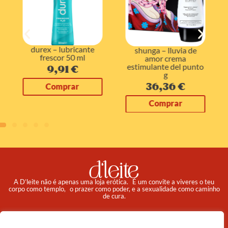
durex – lubricante
shunga – lluvia de
frescor 50 ml
amor crema
estimulante del punto
9,91
€
g
36,36
€
Comprar
Comprar
A D’leite não é apenas uma loja erótica. É um convite a viveres o teu
corpo como templo, o prazer como poder, e a sexualidade como caminho
de cura.
Pedidos
Institucional