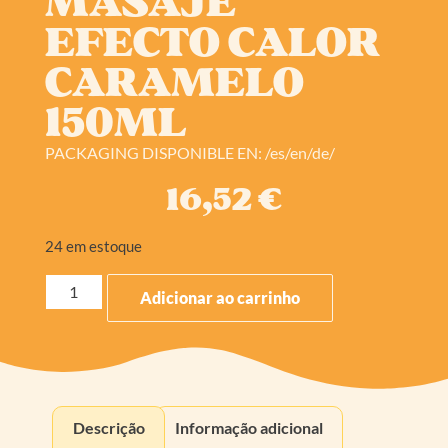
MASAJE
EFECTO CALOR
CARAMELO
150ML
PACKAGING DISPONIBLE EN: /es/en/de/
16,52
€
24 em estoque
Adicionar ao carrinho
Descrição
Informação adicional