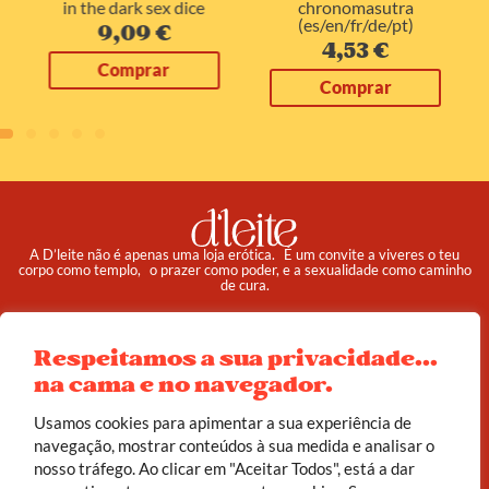
in the dark sex dice
chronomasutra
(es/en/fr/de/pt)
9,09
€
4,53
€
Comprar
Comprar
A D’leite não é apenas uma loja erótica. É um convite a viveres o teu
corpo como templo, o prazer como poder, e a sexualidade como caminho
de cura.
Pedidos
Institucional
Respeitamos a sua privacidade...
Reembolso e Devoluções
Sobre
na cama e no navegador.
Termos e Condições
Política de Privacidade
Usamos cookies para apimentar a sua experiência de
navegação, mostrar conteúdos à sua medida e analisar o
nosso tráfego. Ao clicar em "Aceitar Todos", está a dar
© 2025 d’leite. Todos os direitos reservados.