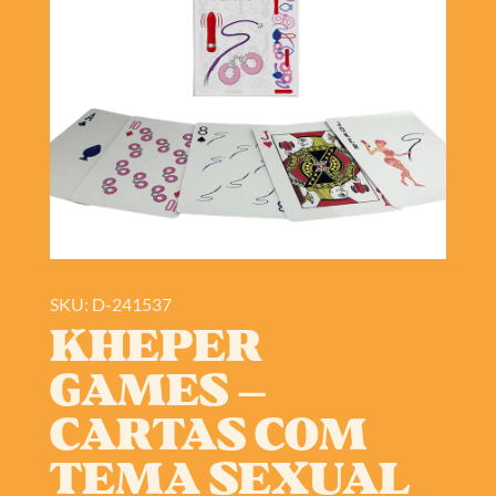
SKU: D-241537
KHEPER
GAMES –
CARTAS COM
TEMA SEXUAL