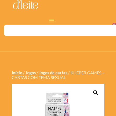
0
Início
/
Jogos
/
Jogos de cartas
/ KHEPER GAMES –
CARTAS COM TEMA SEXUAL