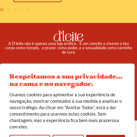
A D’leite não é apenas uma loja erótica. É um convite a viveres o teu
corpo como templo, o prazer como poder, e a sexualidade como caminho
de cura.
Pedidos
Institucional
Respeitamos a sua privacidade...
Reembolso e Devoluções
Sobre
na cama e no navegador.
Termos e Condições
Política de Privacidade
Usamos cookies para apimentar a sua experiência de
navegação, mostrar conteúdos à sua medida e analisar o
© 2025 d’leite. Todos os direitos reservados.
nosso tráfego. Ao clicar em "Aceitar Todos", está a dar
Feito com carinho por
João Corrêa
consentimento para usarmos estes cookies. Sem
chantagem, mas a experiência fica bem mais prazerosa
com eles.