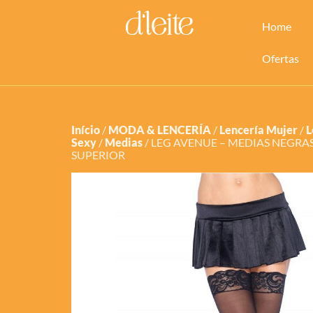
Home
Ofertas
Início
/
MODA & LENCERÍA
/
Lencería Mujer
/
L
Sexy
/
Medias
/ LEG AVENUE – MEDIAS NEGRA
SUPERIOR