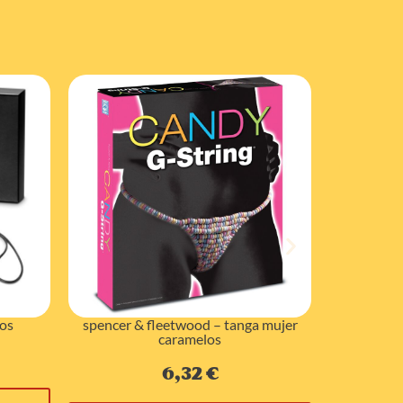
cos
spencer & fleetwood – tanga mujer
spencer &
caramelos
6,32
€