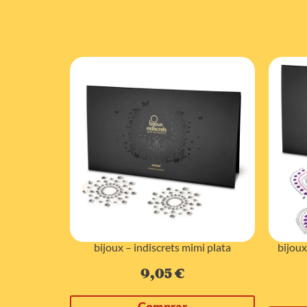
erla dorado
bijoux – indiscrets mimi plata
bijoux
9,05
€