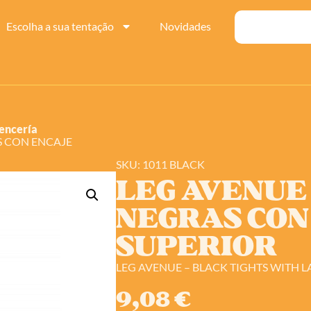
Escolha a sua tentação
Novidades
encería
S CON ENCAJE
SKU: 1011 BLACK
LEG AVENUE
NEGRAS CON
SUPERIOR
LEG AVENUE – BLACK TIGHTS WITH L
9,08
€