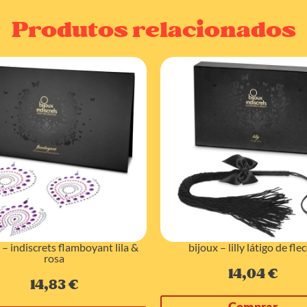
Produtos relacionados
 – indiscrets flamboyant lila &
bijoux – lilly látigo de fle
rosa
14,04
€
14,83
€