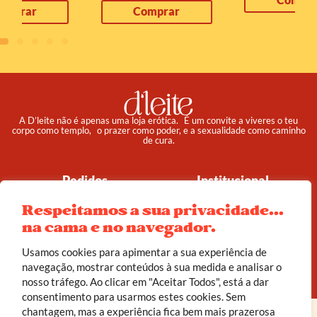
Comprar
A D’leite não é apenas uma loja erótica. É um convite a viveres o teu
corpo como templo, o prazer como poder, e a sexualidade como caminho
de cura.
Pedidos
Institucional
Reembolso e Devoluções
Sobre
Respeitamos a sua privacidade...
Termos e Condições
Política de Privacidade
na cama e no navegador.
Usamos cookies para apimentar a sua experiência de
© 2025 d’leite. Todos os direitos reservados.
navegação, mostrar conteúdos à sua medida e analisar o
Feito com carinho por
João Corrêa
nosso tráfego. Ao clicar em "Aceitar Todos", está a dar
consentimento para usarmos estes cookies. Sem
chantagem, mas a experiência fica bem mais prazerosa