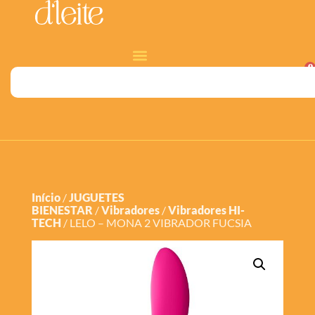
0
Início
/
JUGUETES
BIENESTAR
/
Vibradores
/
Vibradores HI-
TECH
/ LELO – MONA 2 VIBRADOR FUCSIA