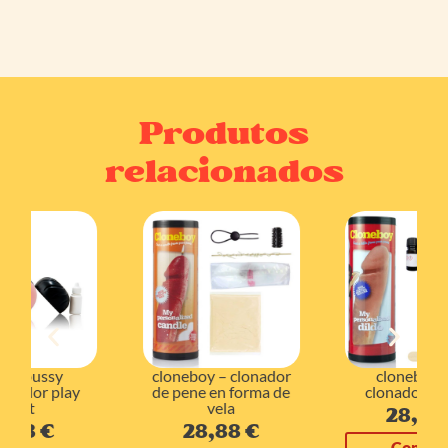
Produtos
relacionados
cloneboy – clonador
cloneboy – kit
de pene en forma de
clonador de pene
vela
28,88
€
28,88
€
Comprar