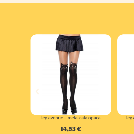
leg
s de rede
leg avenue – meia-cala opaca
de liga
14,53
€