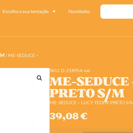
Escolha a sua tentação
Novidades
SM
/ ME-SEDUCE –
SKU: D-218954-var
ME-SEDUCE 
PRETO S/M
ME-SEDUCE – LUCY TEDDY PRETO S/
39,08
€