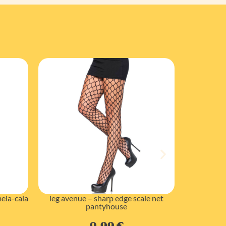
meia-cala
leg avenue – sharp edge scale net
leg avenue
pantyhouse