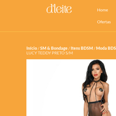
Home
Ofertas
Início
/
SM & Bondage
/
Itens BDSM
/
Moda BD
LUCY TEDDY PRETO S/M