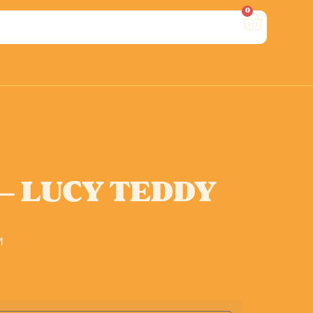
0
– LUCY TEDDY
M