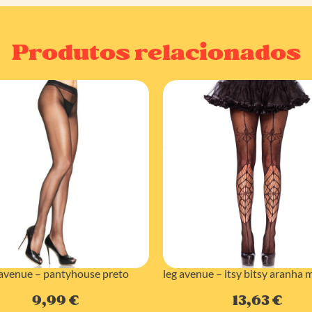
Produtos relacionados
 avenue – pantyhouse preto
leg avenue – itsy bitsy aranha 
9,99
€
13,63
€