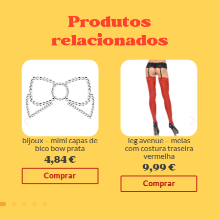
Produtos
relacionados
bijoux – mimi capas de
leg avenue – meias
bico bow prata
com costura traseira
vermelha
4,84
€
9,99
€
Comprar
Comprar