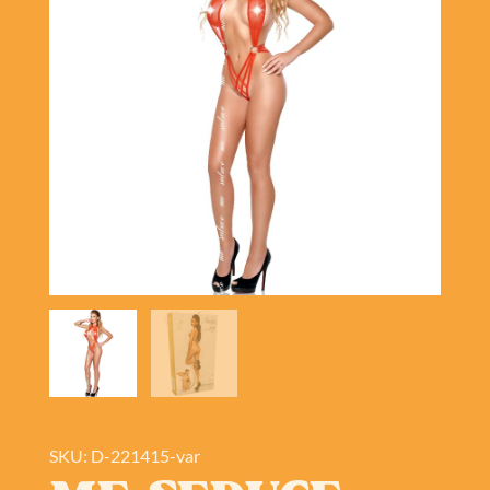
SKU: D-221415-var