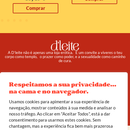
Comprar
A D’leite não é apenas uma loja erótica. É um convite a viveres o teu
corpo como templo, o prazer como poder, e a sexualidade como caminho
de cura.
Pedidos
Institucional
Reembolso e Devoluções
Sobre
Respeitamos a sua privacidade...
na cama e no navegador.
Termos e Condições
Política de Privacidade
Usamos cookies para apimentar a sua experiência de
navegação, mostrar conteúdos à sua medida e analisar o
© 2025 d’leite. Todos os direitos reservados.
nosso tráfego. Ao clicar em "Aceitar Todos", está a dar
Feito com carinho por
João Corrêa
consentimento para usarmos estes cookies. Sem
chantagem, mas a experiência fica bem mais prazerosa