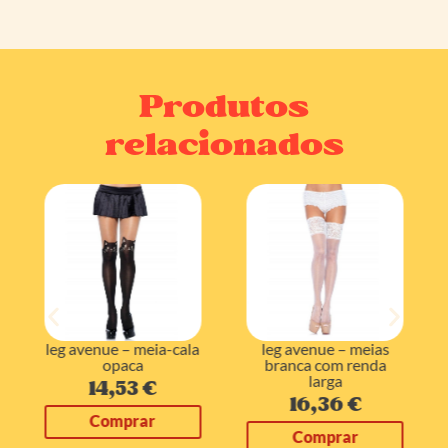
Produtos
relacionados
leg avenue – meia-cala
leg avenue – meias
opaca
branca com renda
larga
14,53
€
16,36
€
Comprar
Comprar