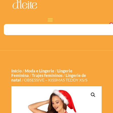
0
Início
/
Moda e Lingerie
/
Lingerie
Feminina
/
Trajes femininos
/
Lingerie de
natal
/ OBSESSIVE – KISSMAS TEDDY XS/S