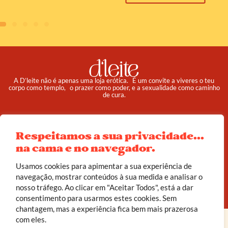
A D’leite não é apenas uma loja erótica. É um convite a viveres o teu
corpo como templo, o prazer como poder, e a sexualidade como caminho
de cura.
Pedidos
Institucional
Reembolso e Devoluções
Sobre
Respeitamos a sua privacidade...
na cama e no navegador.
Termos e Condições
Política de Privacidade
Usamos cookies para apimentar a sua experiência de
navegação, mostrar conteúdos à sua medida e analisar o
© 2025 d’leite. Todos os direitos reservados.
nosso tráfego. Ao clicar em "Aceitar Todos", está a dar
Feito com carinho por
João Corrêa
consentimento para usarmos estes cookies. Sem
chantagem, mas a experiência fica bem mais prazerosa
com eles.