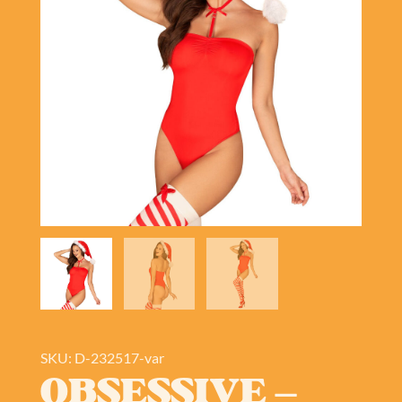
SKU: D-232517-var
OBSESSIVE –