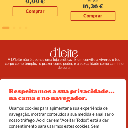
9,99
€
16,36
€
Comprar
Comprar
A D’leite não é apenas uma loja erótica. É um convite a viveres o teu
corpo como templo, o prazer como poder, e a sexualidade como caminho
de cura.
Pedidos
Institucional
Reembolso e Devoluções
Sobre
Respeitamos a sua privacidade...
na cama e no navegador.
Termos e Condições
Política de Privacidade
Usamos cookies para apimentar a sua experiência de
navegação, mostrar conteúdos à sua medida e analisar o
© 2025 d’leite. Todos os direitos reservados.
nosso tráfego. Ao clicar em "Aceitar Todos", está a dar
Feito com carinho por
João Corrêa
consentimento para usarmos estes cookies. Sem