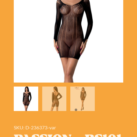
SKU: D-236373-var