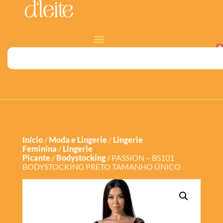
0
Início
/
Moda e Lingerie
/
Lingerie
Feminina
/
Lingerie
Picante
/
Bodystocking
/ PASSION – BS101
BODYSTOCKING PRETO TAMANHO ÚNICO