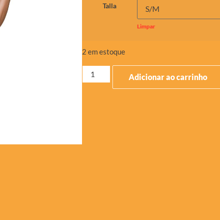
Talla
Limpar
2 em estoque
Adicionar ao carrinho