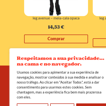
renda aberta
leg avenue – meia-cala opaca
leg
14,53
€
Comprar
Respeitamos a sua privacidade...
na cama e no navegador.
Usamos cookies para apimentar a sua experiência de
navegação, mostrar conteúdos à sua medida e analisar o
nosso tráfego. Ao clicar em "Aceitar Todos", está a dar
A D’leite não é apenas uma loja erótica. É um
consentimento para usarmos estes cookies. Sem
convite a viveres o teu corpo como templo, o
chantagem, mas a experiência fica bem mais prazerosa
prazer como poder, e a sexualidade como caminho
de cura.
com eles.