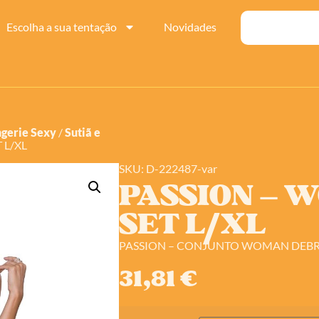
Escolha a sua tentação
Novidades
ngerie Sexy
/
Sutiã e
 L/XL
SKU: D-222487-var
PASSION – 
SET L/XL
PASSION – CONJUNTO WOMAN DEBR
31,81
€