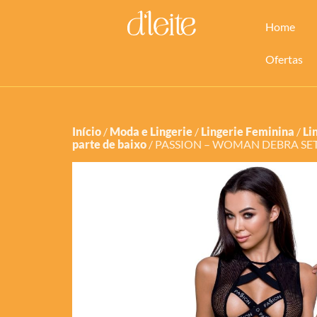
Home
Ofertas
Início
/
Moda e Lingerie
/
Lingerie Feminina
/
Li
parte de baixo
/ PASSION – WOMAN DEBRA SET