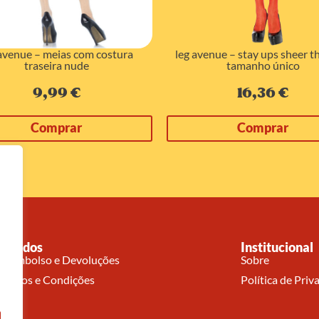
 avenue – meias com costura
leg avenue – stay ups sheer t
traseira nude
tamanho único
9,99
€
16,36
€
Comprar
Comprar
Pedidos
Institucional
Reembolso e Devoluções
Sobre
Termos e Condições
Política de Priv