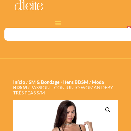
0
Início
/
SM & Bondage
/
Itens BDSM
/
Moda
BDSM
/ PASSION – CONJUNTO WOMAN DEBY
TRÊS PEAS S/M