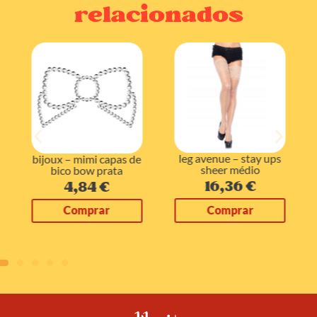
relacionados
leg avenue – stay ups
bijoux – mimi capas de
sheer médio
bico bow prata
16,36
€
4,84
€
Comprar
Comprar