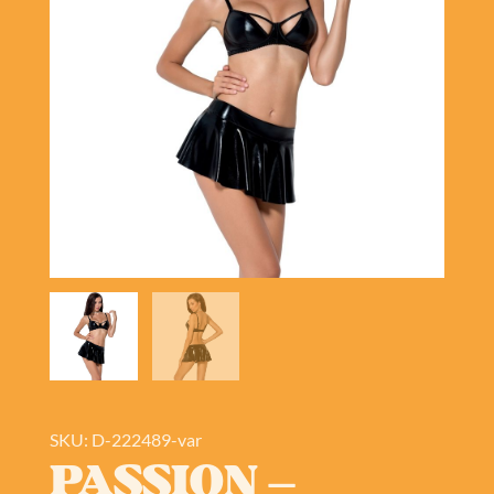
SKU: D-222489-var
PASSION –