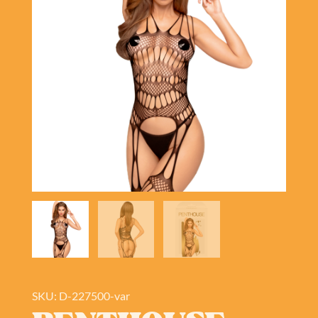
SKU: D-227500-var