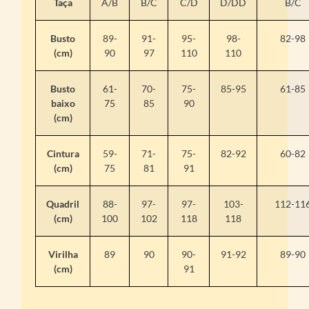
Taça
A/B
B/C
C/D
D/DD
B/C
Busto
89-
91-
95-
98-
82-98
(cm)
90
97
110
110
Busto
61-
70-
75-
85-95
61-85
baixo
75
85
90
(cm)
Cintura
59-
71-
75-
82-92
60-82
(cm)
75
81
91
Quadril
88-
97-
97-
103-
112-11
(cm)
100
102
118
118
Virilha
89
90
90-
91-92
89-90
(cm)
91