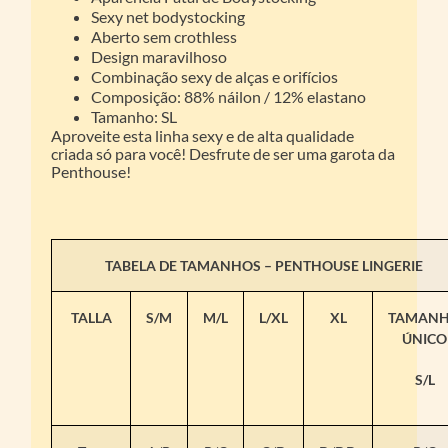
Sexy net bodystocking
Aberto sem crothless
Design maravilhoso
Combinação sexy de alças e orifícios
Composição: 88% náilon / 12% elastano
Tamanho: SL
Aproveite esta linha sexy e de alta qualidade
criada só para você! Desfrute de ser uma garota da
Penthouse!
TABELA DE TAMANHOS – PENTHOUSE LINGERIE
TALLA
S/M
M/L
L/XL
XL
TAMAN
ÚNICO
S/L