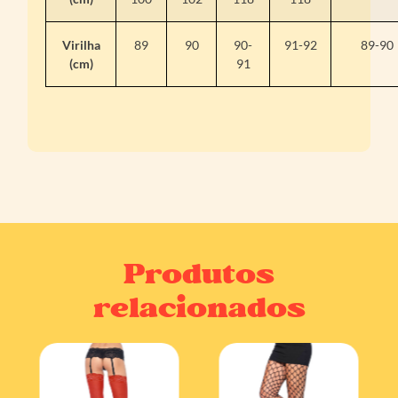
Virilha
89
90
90-
91-92
89-90
(cm)
91
Produtos
relacionados