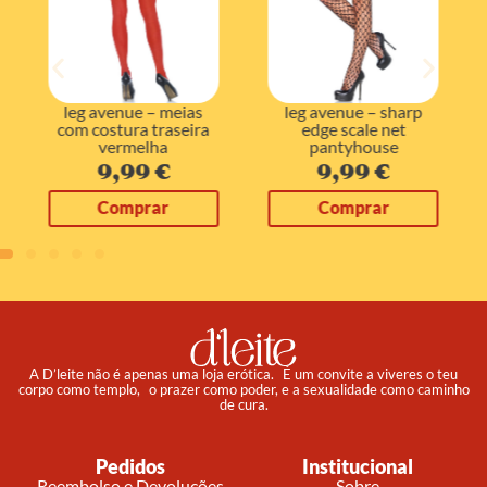
leg avenue – meias
leg avenue – sharp
com costura traseira
edge scale net
vermelha
pantyhouse
9,99
€
9,99
€
Comprar
Comprar
A D’leite não é apenas uma loja erótica. É um convite a viveres o teu
corpo como templo, o prazer como poder, e a sexualidade como caminho
de cura.
Pedidos
Institucional
Reembolso e Devoluções
Sobre