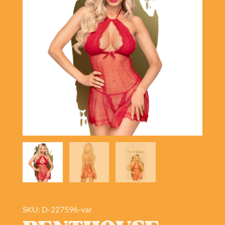
SKU: D-227596-var