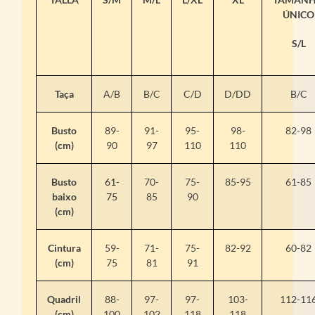
ÚNICO
S/L
Taça
A/B
B/C
C/D
D/DD
B/C
Busto
89-
91-
95-
98-
82-98
(cm)
90
97
110
110
Busto
61-
70-
75-
85-95
61-85
baixo
75
85
90
(cm)
Cintura
59-
71-
75-
82-92
60-82
(cm)
75
81
91
Quadril
88-
97-
97-
103-
112-11
(cm)
100
102
118
118