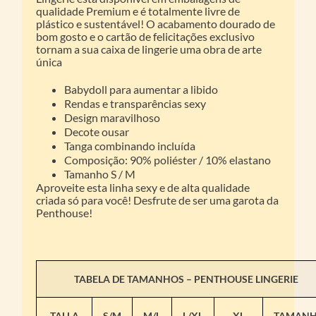
qualidade Premium e é totalmente livre de
plástico e sustentável! O acabamento dourado de
bom gosto e o cartão de felicitações exclusivo
tornam a sua caixa de lingerie uma obra de arte
única
Babydoll para aumentar a libido
Rendas e transparências sexy
Design maravilhoso
Decote ousar
Tanga combinando incluída
Composição: 90% poliéster / 10% elastano
Tamanho S / M
Aproveite esta linha sexy e de alta qualidade
criada só para você! Desfrute de ser uma garota da
Penthouse!
TABELA DE TAMANHOS – PENTHOUSE LINGERIE
TALLA
S/M
M/L
L/XL
XL
TAMAN