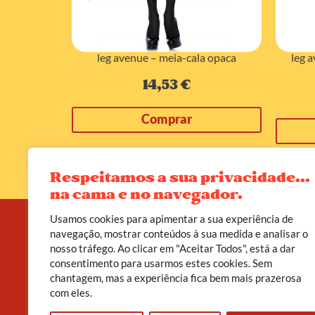
eto com liga
leg avenue – meia-cala opaca
leg 
s/m
14,53
€
Comprar
Respeitamos a sua privacidade...
na cama e no navegador.
Usamos cookies para apimentar a sua experiência de
navegação, mostrar conteúdos à sua medida e analisar o
nosso tráfego. Ao clicar em "Aceitar Todos", está a dar
A D’leite não é apenas uma loja erótica. É um
consentimento para usarmos estes cookies. Sem
convite a viveres o teu corpo como templo, o
chantagem, mas a experiência fica bem mais prazerosa
prazer como poder, e a sexualidade como caminho
de cura.
com eles.