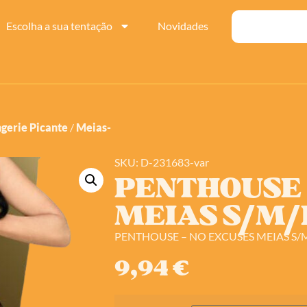
Escolha a sua tentação
Novidades
ngerie Picante
/
Meias-
SKU: D-231683-var
PENTHOUSE 
MEIAS S/M/
PENTHOUSE – NO EXCUSES MEIAS S/
9,94
€