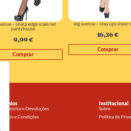
leg avenue – stay ups sheer
avenue – sharp edge scale net
pantyhouse
16,36
€
9,99
€
Comprar
Comprar
Pedidos
Institucional
Reembolso e Devoluções
Sobre
Termos e Condições
Política de Priv