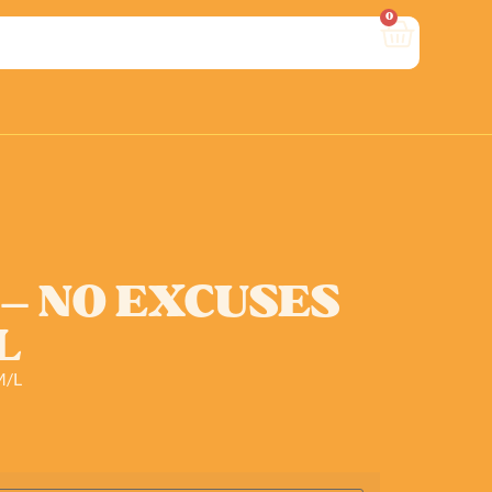
0
– NO EXCUSES
L
M/L