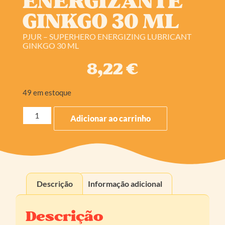
ENERGIZANTE
GINKGO 30 ML
PJUR – SUPERHERO ENERGIZING LUBRICANT
GINKGO 30 ML
8,22
€
49 em estoque
Adicionar ao carrinho
Descrição
Informação adicional
Descrição