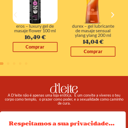
eros – luxury gel de
durex – gel lubricante
masaje flower 100 ml
de masaje sensual
ylang ylang 200 ml
16,49
€
14,04
€
Comprar
Comprar
A D’leite não é apenas uma loja erótica. É um convite a viveres o teu
corpo como templo, o prazer como poder, e a sexualidade como caminho
de cura.
Pedidos
Institucional
Respeitamos a sua privacidade...
Reembolso e Devoluções
Sobre