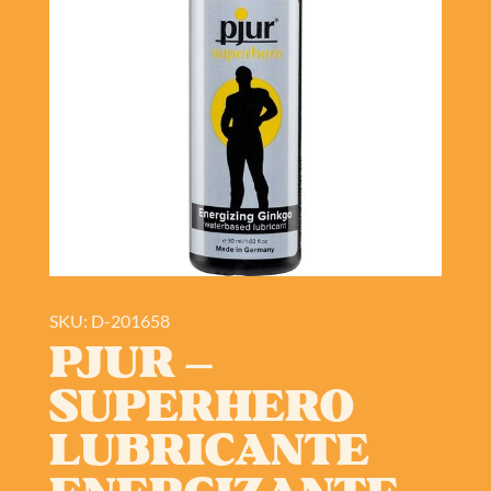
SKU: D-201658
PJUR –
SUPERHERO
LUBRICANTE