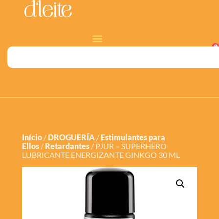
0
Início
/
DROGUERÍA
/
Estimulantes para
Ellos
/
Retardantes
/ PJUR – SUPERHERO
LUBRICANTE ENERGIZANTE GINKGO 30 ML