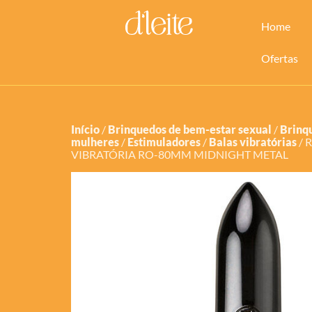
Home
Ofertas
Início
/
Brinquedos de bem-estar sexual
/
Brinq
mulheres
/
Estimuladores
/
Balas vibratórias
/ 
VIBRATÓRIA RO-80MM MIDNIGHT METAL