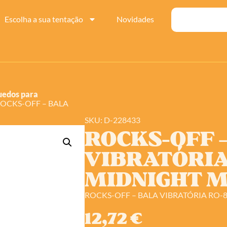
Escolha a sua tentação
Novidades
uedos para
ROCKS-OFF – BALA
SKU: D-228433
ROCKS-OFF 
VIBRATÓRI
MIDNIGHT 
ROCKS-OFF – BALA VIBRATÓRIA RO
12,72
€