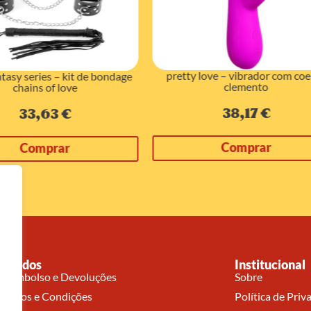
y love – vibrador com coelho
basix – rubber works pênis 16
clemento
19,09
€
38,17
€
Comprar
Comprar
Pedidos
Institucional
Reembolso e Devoluções
Sobre
Termos e Condições
Política de Priv