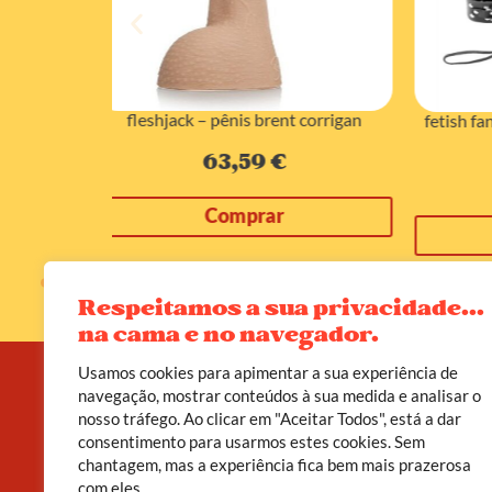
 corrigan
prett
fetish fantasy series – kit de bondage
chains of love
33,63
€
Comprar
Respeitamos a sua privacidade...
na cama e no navegador.
Usamos cookies para apimentar a sua experiência de
navegação, mostrar conteúdos à sua medida e analisar o
nosso tráfego. Ao clicar em "Aceitar Todos", está a dar
A D’leite não é apenas uma loja erótica. É um
consentimento para usarmos estes cookies. Sem
convite a viveres o teu corpo como templo, o
chantagem, mas a experiência fica bem mais prazerosa
prazer como poder, e a sexualidade como caminho
de cura.
com eles.