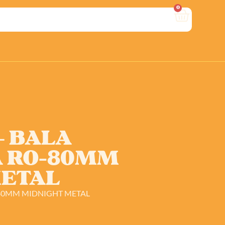
0
– BALA
A RO-80MM
METAL
-80MM MIDNIGHT METAL