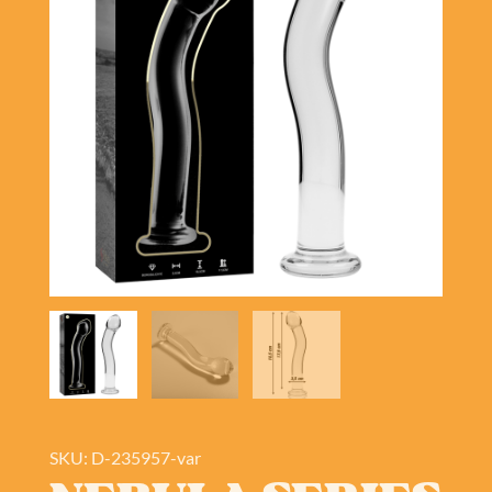
SKU: D-235957-var