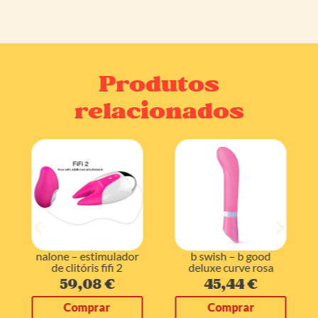
Produtos
relacionados
nalone – estimulador
b swish – b good
de clitóris fifi 2
deluxe curve rosa
59,08
€
45,44
€
Comprar
Comprar