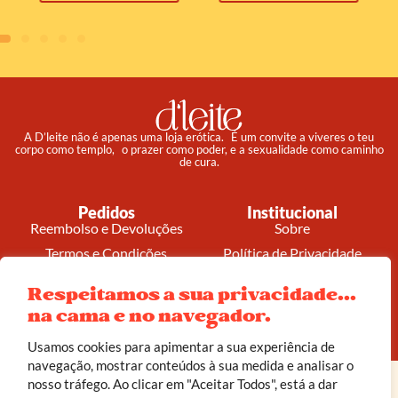
A D’leite não é apenas uma loja erótica. É um convite a viveres o teu
corpo como templo, o prazer como poder, e a sexualidade como caminho
de cura.
Pedidos
Institucional
Reembolso e Devoluções
Sobre
Termos e Condições
Política de Privacidade
Respeitamos a sua privacidade...
na cama e no navegador.
© 2025 d’leite. Todos os direitos reservados.
Feito com carinho por
João Corrêa
Usamos cookies para apimentar a sua experiência de
navegação, mostrar conteúdos à sua medida e analisar o
nosso tráfego. Ao clicar em "Aceitar Todos", está a dar