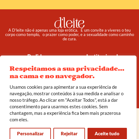
A D’leite não é apenas uma loja erótica. É um convite a viveres o teu
corpo como templo, o prazer como poder, e a sexualidade como caminho
de cura.
Pedidos
Institucional
Reembolso e Devoluções
Sobre
Respeitamos a sua privacidade...
Termos e Condições
Política de Privacidade
na cama e no navegador.
Usamos cookies para apimentar a sua experiência de
navegação, mostrar conteúdos à sua medida e analisar o
© 2025 d’leite. Todos os direitos reservados.
Feito com carinho por
João Corrêa
nosso tráfego. Ao clicar em "Aceitar Todos", está a dar
consentimento para usarmos estes cookies. Sem
chantagem, mas a experiência fica bem mais prazerosa
com eles.
Personalizar
Rejeitar
Aceite tudo