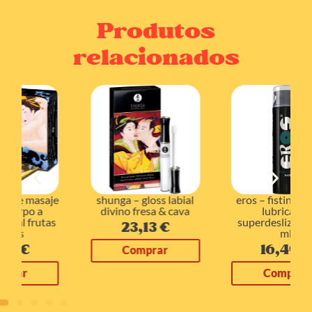
Produtos
relacionados
shunga – gloss labial
eros – fisting anal gel
divino fresa & cava
lubricante
superdeslizante 200
23,13
€
ml
16,49
€
Comprar
Comprar