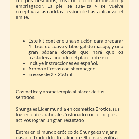
cuerpos desnudos, crea un efecto afrodisíaco y
embriagador. La piel se suaviza y se vuelve
receptiva a las caricias llevándote hasta alcanzar el
límite.
Este kit contiene una solución para preparar
4 litros de suave y tibio gel de masaje, y una
gran sábana dorada que hará que os
trasladeis al mundo del placer intenso
Incluye instrucciones en español.
Aroma a Fresas con shampagne
Envase de 2 x 250 ml
Cosmetica y aromaterapia al placer de tus
sentidos!
Shunga es Líder mundia en cosmetica Erotica, sus
ingredientes naturales fusionado con principios
activos logran un gran resultado
Entrar en el mundo erótico de Shunga es viajar al
pasado. Traducido literalmente, Shunga significa