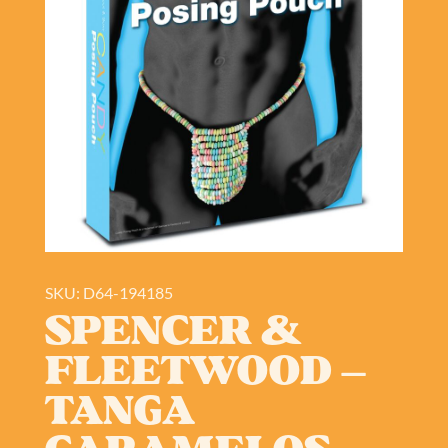
SKU: D64-194185
SPENCER &
FLEETWOOD –
TANGA