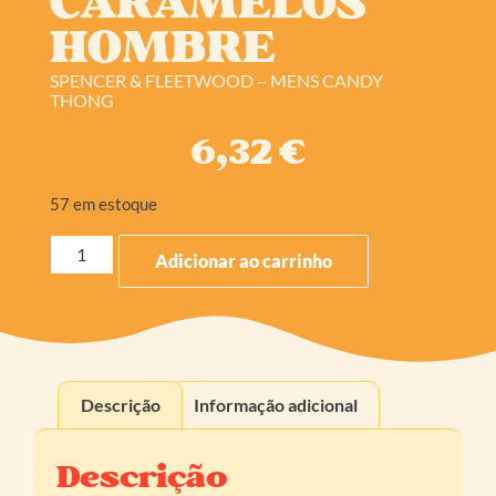
CARAMELOS
HOMBRE
SPENCER & FLEETWOOD – MENS CANDY
THONG
6,32
€
57 em estoque
Adicionar ao carrinho
Descrição
Informação adicional
Descrição