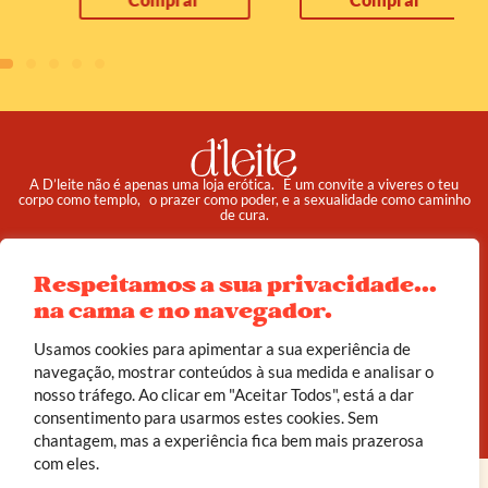
A D’leite não é apenas uma loja erótica. É um convite a viveres o teu
corpo como templo, o prazer como poder, e a sexualidade como caminho
de cura.
Pedidos
Institucional
Respeitamos a sua privacidade...
Reembolso e Devoluções
Sobre
na cama e no navegador.
Termos e Condições
Política de Privacidade
Usamos cookies para apimentar a sua experiência de
navegação, mostrar conteúdos à sua medida e analisar o
nosso tráfego. Ao clicar em "Aceitar Todos", está a dar
© 2025 d’leite. Todos os direitos reservados.
consentimento para usarmos estes cookies. Sem
Feito com carinho por
João Corrêa
chantagem, mas a experiência fica bem mais prazerosa
com eles.