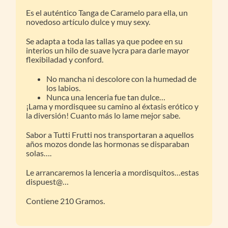
Es el auténtico Tanga de Caramelo para ella, un
novedoso artículo dulce y muy sexy.
Se adapta a toda las tallas ya que podee en su
interios un hilo de suave lycra para darle mayor
flexibiladad y conford.
No mancha ni descolore con la humedad de
los labios.
Nunca una lenceria fue tan dulce…
¡Lama y mordisquee su camino al éxtasis erótico y
la diversión! Cuanto más lo lame mejor sabe.
Sabor a Tutti Frutti nos transportaran a aquellos
años mozos donde las hormonas se disparaban
solas….
Le arrancaremos la lenceria a mordisquitos…estas
dispuest@…
Contiene 210 Gramos.