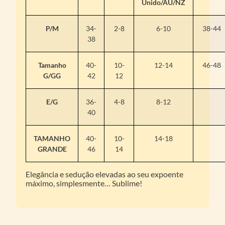
Unido/AU/NZ
P/M
34-
2-8
6-10
38-44
38
Tamanho
40-
10-
12-14
46-48
G/GG
42
12
E/G
36-
4-8
8-12
40
TAMANHO
40-
10-
14-18
GRANDE
46
14
Elegância e sedução elevadas ao seu expoente
máximo, simplesmente… Sublime!