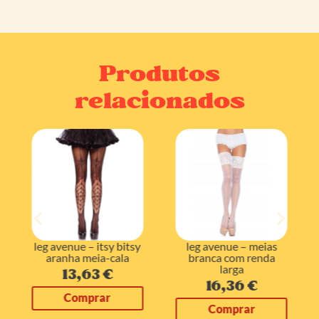
Produtos
relacionados
leg avenue – itsy bitsy
leg avenue – meias
aranha meia-cala
branca com renda
larga
13,63
€
16,36
€
Comprar
Comprar