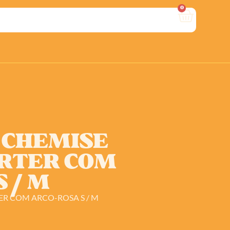
0
 CHEMISE
ARTER COM
 / M
ER COM ARCO-ROSA S / M