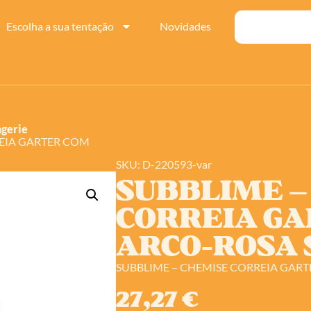
Escolha a sua tentação
Novidades
ngerie
REIA GARTER COM
SKU: D-220593-var
SUBBLIME –
CORREIA G
ARCO-ROSA S
SUBBLIME – CHEMISE CORREIA GART
27,27
€