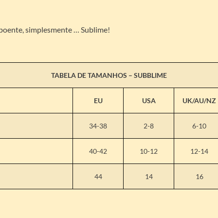
xpoente, simplesmente … Sublime!
TABELA DE TAMANHOS –
SUBBLIME
EU
USA
UK/AU/NZ
34-38
2-8
6-10
40-42
10-12
12-14
44
14
16