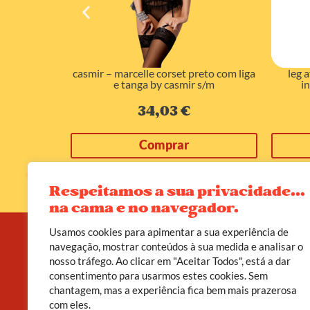
renda aberta
casmir – marcelle corset preto com liga
leg 
e tanga by casmir s/m
in
34,03
€
Comprar
Respeitamos a sua privacidade...
na cama e no navegador.
Usamos cookies para apimentar a sua experiência de
navegação, mostrar conteúdos à sua medida e analisar o
nosso tráfego. Ao clicar em "Aceitar Todos", está a dar
A D’leite não é apenas uma loja erótica. É um
consentimento para usarmos estes cookies. Sem
convite a viveres o teu corpo como templo, o
chantagem, mas a experiência fica bem mais prazerosa
prazer como poder, e a sexualidade como caminho
de cura.
com eles.