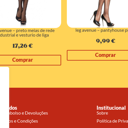
leg avenue – pantyhouse p
avenue – preto meias de rede
dustrial e vesturio de liga
9,99
€
17,26
€
Comprar
Comprar
Pedidos
Institucional
Reembolso e Devoluções
Sobre
Termos e Condições
Política de Priv