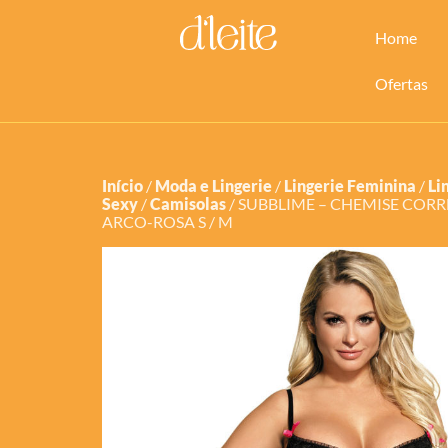
Home
Ofertas
Início
/
Moda e Lingerie
/
Lingerie Feminina
/
Li
Sexy
/
Camisolas
/ SUBBLIME – CHEMISE COR
ARCO-ROSA S / M