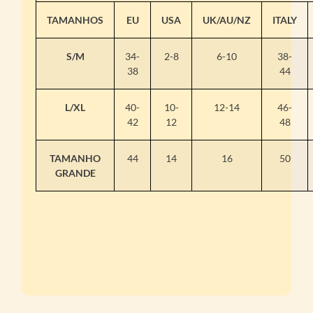
TAMANHOS
EU
USA
UK/AU/NZ
ITALY
S/M
34-
2-8
6-10
38-
38
44
L/XL
40-
10-
12-14
46-
42
12
48
TAMANHO
44
14
16
50
GRANDE