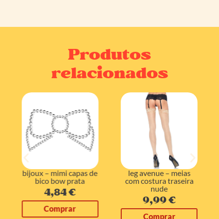
Produtos
relacionados
leg a
ux – mimi capas de
leg avenue – meias
pantyho
bico bow prata
com costura traseira
nude
9,
4,84
€
9,99
€
Com
Comprar
Comprar