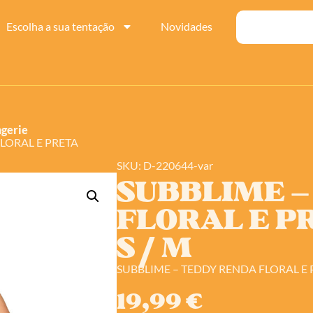
Escolha a sua tentação
Novidades
ngerie
LORAL E PRETA
SKU: D-220644-var
SUBBLIME –
FLORAL E P
S / M
SUBBLIME – TEDDY RENDA FLORAL E 
19,99
€