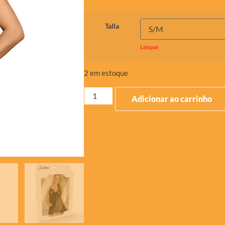
Talla
Limpar
2 em estoque
Adicionar ao carrinho