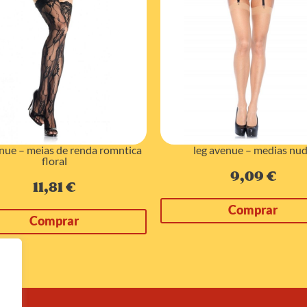
enue – meias de renda romntica
leg avenue – medias nu
floral
9,09
€
11,81
€
Comprar
Comprar