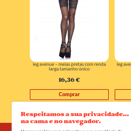
p garterbelt
leg avenue – meias pretas com renda
leg av
larga tamanho único
16,36
€
Comprar
Respeitamos a sua privacidade...
na cama e no navegador.