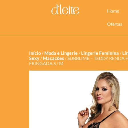
Home
Ofertas
Início
/
Moda e Lingerie
/
Lingerie Feminina
/
Li
Sexy
/
Macacões
/ SUBBLIME – TEDDY RENDA F
FRINGADA S / M