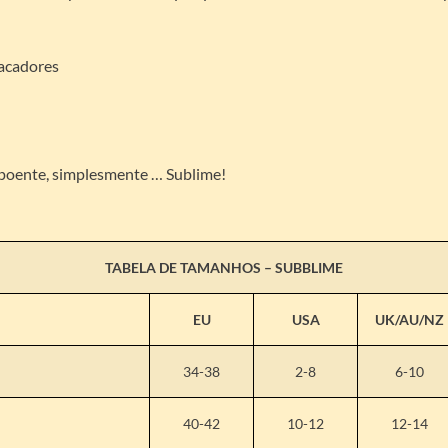
tacadores
xpoente, simplesmente … Sublime!
TABELA DE TAMANHOS –
SUBBLIME
EU
USA
UK/AU/NZ
34-38
2-8
6-10
40-42
10-12
12-14