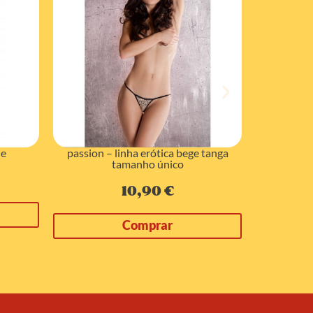
de
passion – linha erótica bege tanga
passion – 
tamanho único
10,90
€
Comprar