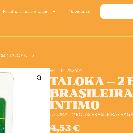
Escolha a sua tentação
Novidades
ras
/ TALOKA – 2
SKU: D-232601
TALOKA – 2
BRASILEIRA
ÍNTIMO
TALOKA – 2 BOLAS BRASILEIRAS BAG
4,53
€