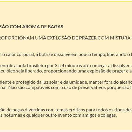
LOSÃO COM AROMA DE BAGAS
 QUE PROPORCIONAM UMA EXPLOSÃO DE PRAZER COM MISTU
o calor corporal, a bola se dissolve em pouco tempo, liberando o 
le a bola brasileira por 3 a 4 minutos até começar a dissolver 
eu óleo seja liberado, proporcionando uma explosão de prazer e 
 e protegido da luz solar e da umidade, manter fora do alcance 
ginal. Não são compatíveis com o uso de preservativos porque sã
ção de peças divertidas com temas eróticos para todos os tipos d
tas noturnas e qualquer outro evento com amigos e colegas.