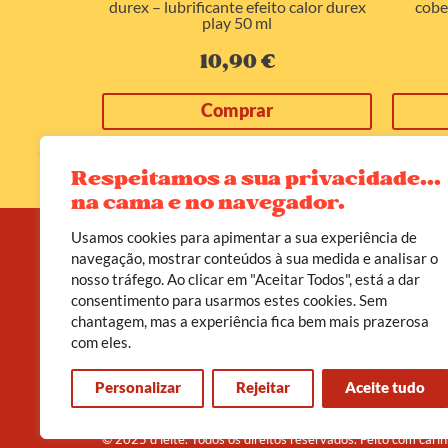
 perfume de
durex – lubrificante efeito calor durex
cobe
80ml
play 50 ml
10,90
€
Comprar
Respeitamos a sua privacidade...
na cama e no navegador.
Usamos cookies para apimentar a sua experiência de
navegação, mostrar conteúdos à sua medida e analisar o
nosso tráfego. Ao clicar em "Aceitar Todos", está a dar
A D’leite não é apenas uma loja erótica. É um
consentimento para usarmos estes cookies. Sem
convite a viveres o teu corpo como templo, o
chantagem, mas a experiência fica bem mais prazerosa
prazer como poder, e a sexualidade como caminho
de cura.
com eles.
Personalizar
Rejeitar
Aceite tudo
© 2025 d’leite. Todos os direitos reservados. Feito com cari