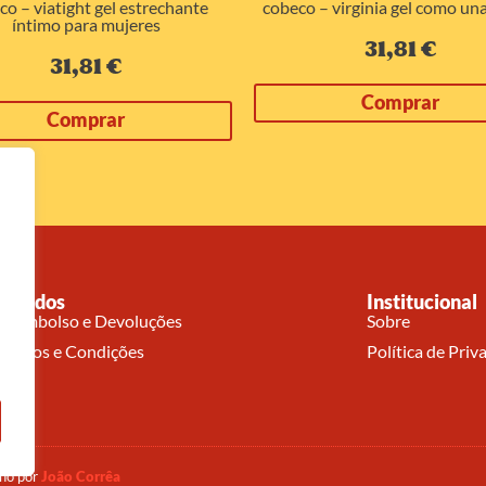
cobeco – virginia gel como una
co – viatight gel estrechante
íntimo para mujeres
31,81
€
31,81
€
Comprar
Comprar
Pedidos
Institucional
Reembolso e Devoluções
Sobre
Termos e Condições
Política de Priv
nho por
João Corrêa