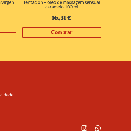
 virgen
tentacion – óleo de massagem sensual
durex 
caramelo 100 ml
lubrifi
16,31
€
Comprar
acidade