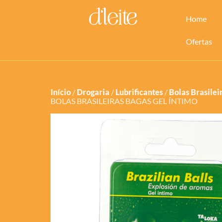
Home
Ofertas
Início
/
Drogaria
/
Lubrificantes
/
Bolas Brasilei
BOLAS BRASILEIRAS BAGAS GEL ÍNTIMO