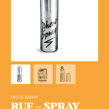
SKU: D-201699
RUF – SPRAY