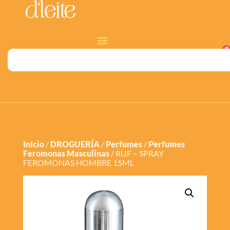
0
Início
/
DROGUERÍA
/
Perfumes
/
Perfumes
Feromonas Masculinas
/ RUF – SPRAY
FEROMONAS HOMBRE 15ML