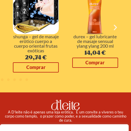
l de masaje
durex – gel lubricante
eros – fisting anal
cuerpo a
de masaje sensual
lubricante relaja
ntal frutas
ylang ylang 200 ml
200 ml
icas
14,04
€
16,49
€
74
€
Comprar
Comprar
rar
A D’leite não é apenas uma loja erótica. É um convite a viveres o teu
corpo como templo, o prazer como poder, e a sexualidade como caminho
de cura.