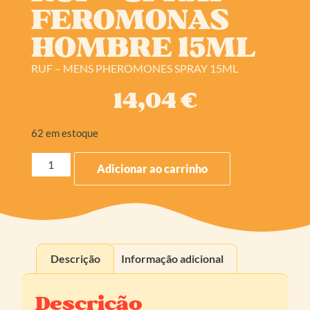
FEROMONAS
HOMBRE 15ML
RUF – MENS PHEROMONES SPRAY 15ML
14,04
€
62 em estoque
Adicionar ao carrinho
Descrição
Informação adicional
Descrição