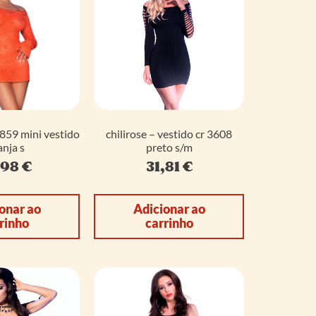
4859 mini vestido
chilirose – vestido cr 3608
anja s
preto s/m
,98
€
31,81
€
onar ao
Adicionar ao
rinho
carrinho