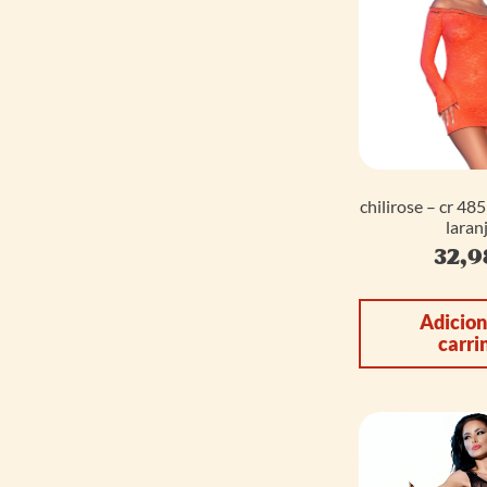
chilirose – cr 48
laranj
32,
Adicion
carri