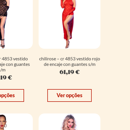
cr 4853 vestido
chilirose – cr 4853 vestido rojo
aje con guantes
de encaje con guantes s/m
s/m
61,19
€
,19
€
opções
Ver opções