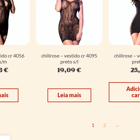
tido cr 4056
chilirose – vestido cr 4095
chilirose – 
s/m
preto s/l
pre
3
€
19,09
€
25
Adici
mais
Leia mais
car
1
2
→