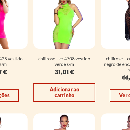
4435 vestido
chilirose – cr 4708 vestido
chilirose – 
 s/m
verde s/m
negro de enc
7
€
31,81
€
61
Adicionar ao
ções
carrinho
Ver 