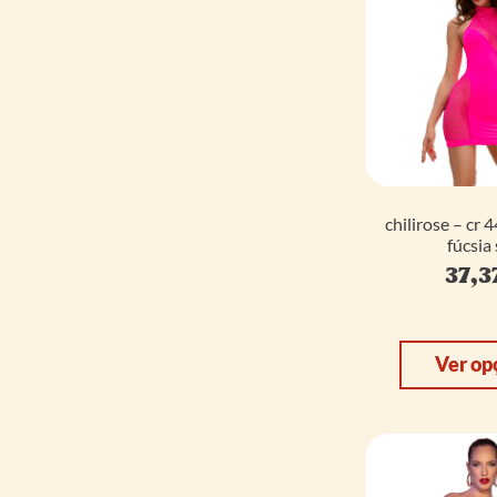
chilirose – cr 
fúcsia
37,3
Ver op