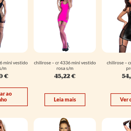
36 mini vestido
chilirose – cr 4336 mini vestido
chilirose – 
s/m
rosa s/m
pr
90
€
45,22
€
54
ar ao
nho
Leia mais
Ver 