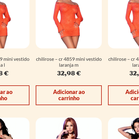
59 mini vestido
chilirose – cr 4859 mini vestido
chilirose – cr 
a l
laranja m
lar
98
€
32,98
€
32
ar ao
Adicionar ao
Adici
nho
carrinho
car