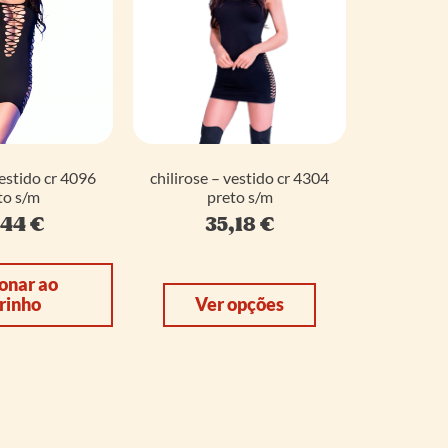
vestido cr 4096
chilirose – vestido cr 4304
to s/m
preto s/m
,44
€
35,18
€
onar ao
rinho
Ver opções