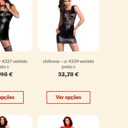
cr 4337 vestido
chilirose – cr 4339 vestido
eto s
preto s
,98
€
52,78
€
opções
Ver opções