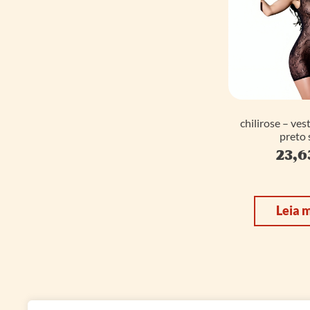
chilirose – ves
preto 
23,6
Leia 