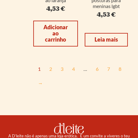
ao laranja
posturas para
meninas lgbt
4,53
€
4,53
€
Adicionar
ao
carrinho
Leia mais
1
2
3
4
…
6
7
8
→
A D’leite não é apenas uma loja erótica. É um convite a viveres o teu