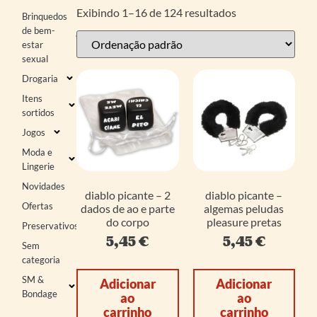
Exibindo 1–16 de 124 resultados
Brinquedos
de bem-
estar
sexual
Drogaria
Itens
sortidos
Jogos
Moda e
Lingerie
Novidades
diablo picante – 2
diablo picante –
Ofertas
dados de ao e parte
algemas peludas
do corpo
pleasure pretas
Preservativos
5,45
€
5,45
€
Sem
categoria
SM &
Adicionar
Adicionar
Bondage
ao
ao
carrinho
carrinho