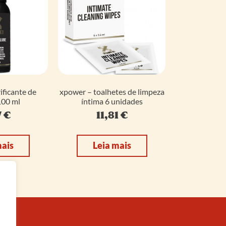
ificante de
xpower – toalhetes de limpeza
100 ml
íntima 6 unidades
7
€
11,81
€
mais
Leia mais