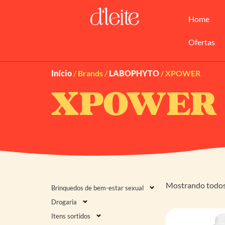
Home
Ofertas
Início
/ Brands /
LABOPHYTO
/ XPOWER
XPOWER
Mostrando todos 
Brinquedos de bem-estar sexual
Drogaria
Itens sortidos