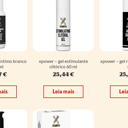
íntimo branco
xpower – gel estimulante
xpower – gel r
ml
clitórico 60 ml
7
€
25,44
€
25
mais
Leia mais
Lei