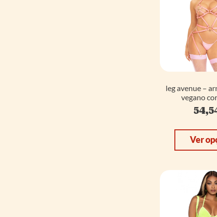
leg avenue – ar
vegano cor
54,5
Ver op