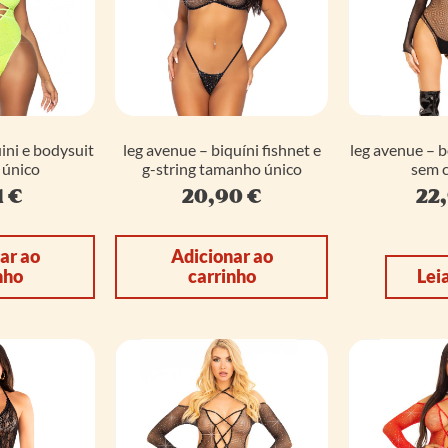
ini e bodysuit
leg avenue – biquíni fishnet e
leg avenue – 
 único
g-string tamanho único
sem c
1
€
20,90
€
22
ar ao
Adicionar ao
nho
carrinho
Lei