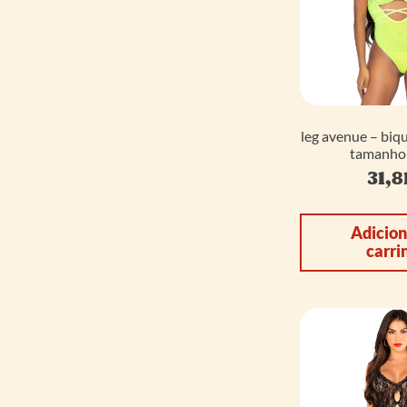
leg avenue – biqu
tamanho
31,8
Adicion
carri