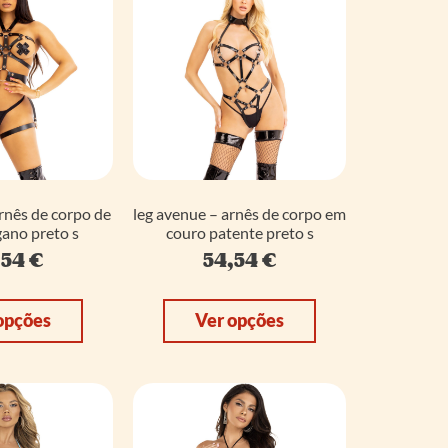
rnês de corpo de
leg avenue – arnês de corpo em
ano preto s
couro patente preto s
,54
€
54,54
€
opções
Ver opções