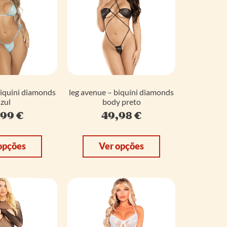
biquini diamonds
leg avenue – biquíni diamonds
zul
body preto
,99
€
49,98
€
opções
Ver opções