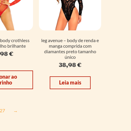
 body crothless
leg avenue – body de renda e
ho brilhante
manga comprida com
diamantes preto tamanho
,98
€
único
38,98
€
onar ao
rinho
Leia mais
27
→