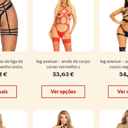
as de liga de
leg avenue – arnês de corpo
leg avenue – a
manho único
corao vermelho s
couro veg
2
€
53,63
€
54
mais
Ver opções
Ver 