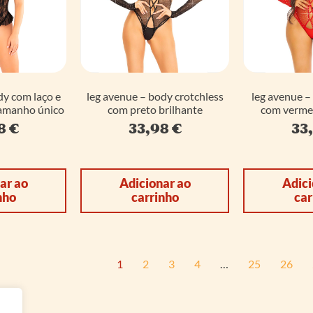
dy com laço e
leg avenue – body crotchless
leg avenue –
amanho único
com preto brilhante
com vermel
98
€
33,98
€
33
ar ao
Adicionar ao
Adici
nho
carrinho
car
1
2
3
4
…
25
26