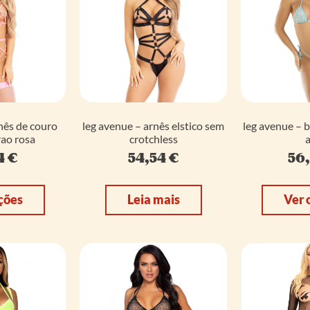
nês de couro
leg avenue – arnês elstico sem
leg avenue – 
ao rosa
crotchless
a
4
€
54,54
€
56
ções
Leia mais
Ver 