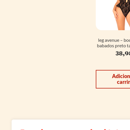
leg avenue – bo
babados preto t
38,
Adicion
carri