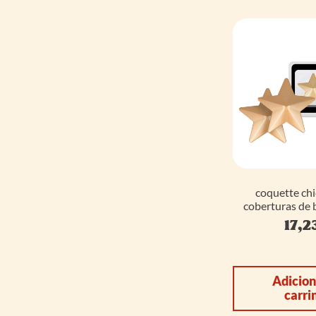
coquette chi
coberturas de b
17,2
Adicion
carri