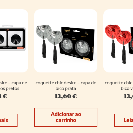
sire – capa de
coquette chic desire – capa de
coquette chic 
los pretos
bico prata
bico 
3
€
13,60
€
13
Adicionar ao
mais
carrinho
Lei