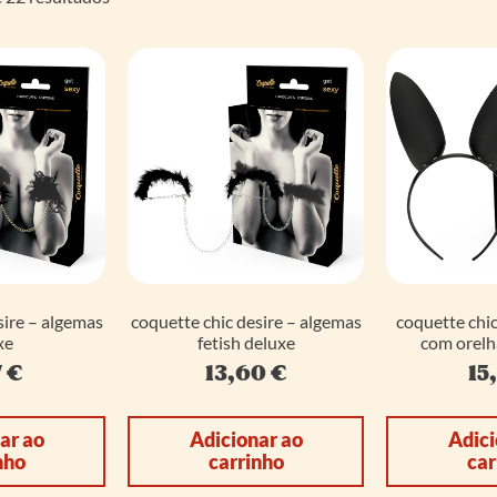
sire – algemas
coquette chic desire – algemas
coquette chic
xe
fetish deluxe
com orelh
7
€
13,60
€
15
ar ao
Adicionar ao
Adici
nho
carrinho
car