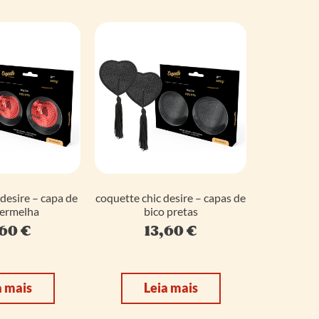
desire – capa de
coquette chic desire – capas de
vermelha
bico pretas
,60
€
13,60
€
a mais
Leia mais