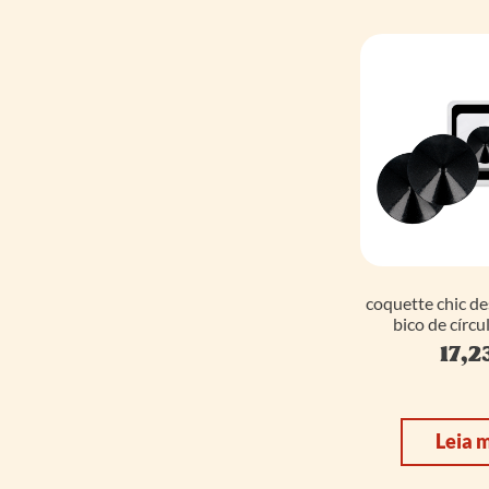
coquette chic de
bico de círcu
17,2
Leia 