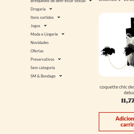
Brinquedos de bem-estar sexual
Drogaria
Itens sortidos
Jogos
Moda e Lingerie
Novidades
Ofertas
Preservativos
Sem categoria
SM & Bondage
coquette chic de
delu
11,7
Adicion
carri