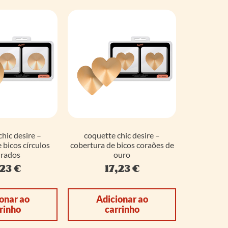
hic desire –
coquette chic desire –
 bicos círculos
cobertura de bicos coraões de
rados
ouro
,23
€
17,23
€
onar ao
Adicionar ao
rinho
carrinho