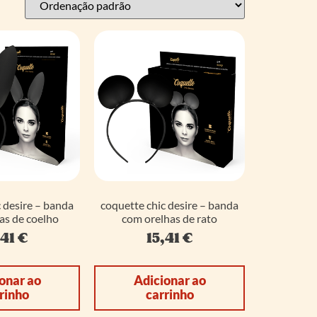
 desire – banda
coquette chic desire – banda
as de coelho
com orelhas de rato
,41
€
15,41
€
onar ao
Adicionar ao
rinho
carrinho