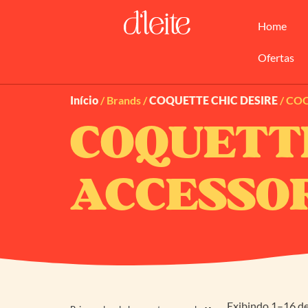
Home
Ofertas
Início
/ Brands /
COQUETTE CHIC DESIRE
/ CO
COQUETT
ACCESSO
Exibindo 1–16 de