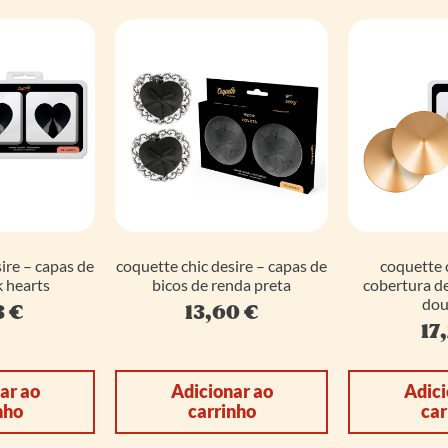
ire – capas de
coquette chic desire – capas de
coquette c
k hearts
bicos de renda preta
cobertura de
dou
3
€
13,60
€
17
ar ao
Adicionar ao
Adici
nho
carrinho
car