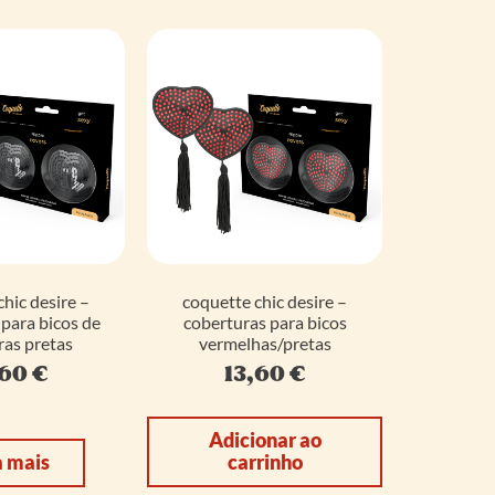
hic desire –
coquette chic desire –
para bicos de
coberturas para bicos
ras pretas
vermelhas/pretas
,60
€
13,60
€
Adicionar ao
a mais
carrinho