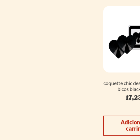
coquette chic des
bicos blac
17,2
Adicion
carri