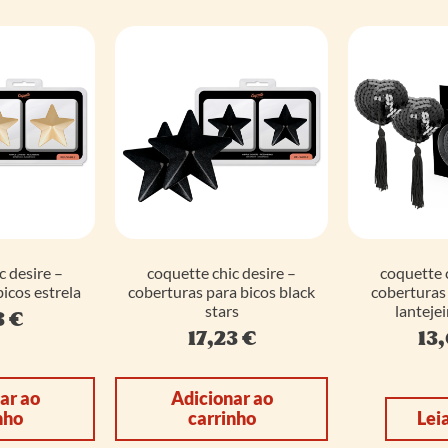
c desire –
coquette chic desire –
coquette c
icos estrela
coberturas para bicos black
coberturas 
stars
lantejei
3
€
17,23
€
13
ar ao
Adicionar ao
nho
carrinho
Lei