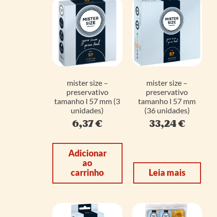
mister size –
mister size –
preservativo
preservativo
tamanho l 57 mm (3
tamanho l 57 mm
unidades)
(36 unidades)
6,37
€
33,24
€
Adicionar
ao
carrinho
Leia mais