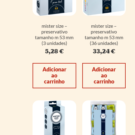
mister size –
mister size –
preservativo
preservativo
tamanho m 53 mm
tamanho m 53 mm
(3 unidades)
(36 unidades)
5,28
€
33,24
€
Adicionar
Adicionar
ao
ao
carrinho
carrinho