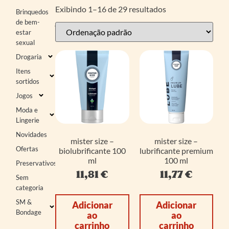
Exibindo 1–16 de 29 resultados
Brinquedos
de bem-
estar
sexual
Drogaria
Itens
sortidos
Jogos
Moda e
Lingerie
Novidades
mister size –
mister size –
Ofertas
biolubrificante 100
lubrificante premium
ml
100 ml
Preservativos
11,81
€
11,77
€
Sem
categoria
SM &
Adicionar
Adicionar
Bondage
ao
ao
carrinho
carrinho