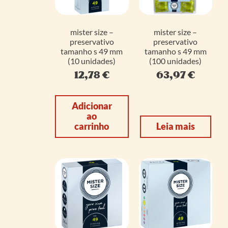
mister size –
mister size –
preservativo
preservativo
tamanho s 49 mm
tamanho s 49 mm
(10 unidades)
(100 unidades)
12,78
€
63,97
€
Adicionar
ao
carrinho
Leia mais