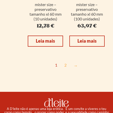
mister size –
mister size –
preservativo
preservativo
tamanho xl 60 mm
tamanho xl 60 mm
(10 unidades)
(100 unidades)
12,78
€
63,97
€
Leia mais
Leia mais
1
2
→
A D’leite não é apenas uma loja erótica. É um convite a viveres o teu
corpo como templo, o prazer como poder, e a sexualidade como caminho